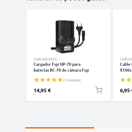
CARGADORES
CABLE
Cargador Fuji NP-70 para
Cable 
baterías BC-70 de cámara Fuji
X100s
Finepix F40fd Finepix F20 Finepix
F31fd
(7 reseñas)
F47fd Finepix F45fd de CELLONIC
Cable 
Mini 
14,95 €
6,95 