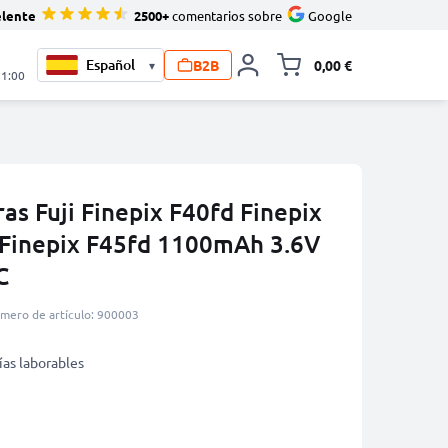
elente
2500+
comentarios sobre
Google
B2B
0,00 €
▾
Minicarro Toggle
21:00
as Fuji Finepix F40fd Finepix
 Finepix F45fd 1100mAh 3.6V
C
mero de artículo: 900003
ías laborables