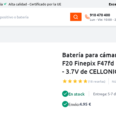
ía
Alta calidad - Certificado por la UE
Exc
910 470 400
Lun - Vie: 10:00 - 
Batería para cámar
F20 Finepix F47fd
- 3.7V de CELLONI
(18 reseñas)
Nú
En stock
Entrega: 5-7 d
4.95 €
Envío: