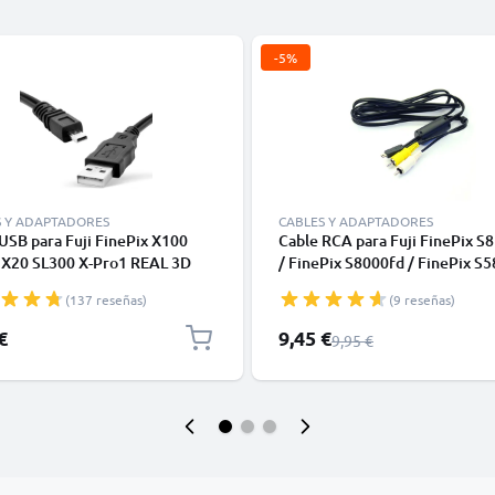
-5%
S Y ADAPTADORES
CABLES Y ADAPTADORES
USB para Fuji FinePix X100
Cable RCA para Fuji FinePix S
 X20 SL300 X-Pro1 REAL 3D
/ FinePix S8000fd / FinePix S5
 S4000 XF1 SL280 S2950 T595 -
FinePix F650 / FinePix F50fd -
(137 reseñas)
(9 reseñas)
de Carga y Datos 8 Pin Camera
AV de 0,6m, Conector RCA, Ca
USB B 2.0 de 1.5m negro PVC
Audio y Video AV-C1 Compues
Precio especial
€
9,45 €
Precio normal
9,95 €
para TV, DVD, Blu-Ray, Cámara
Consola