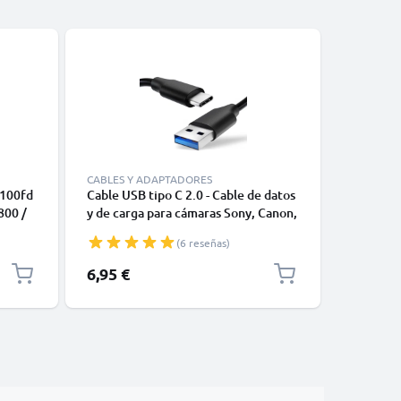
CABLES Y ADAPTADORES
CABLES Y
8100fd
Cable USB tipo C 2.0 - Cable de datos
Cable US
800 /
y de carga para cámaras Sony, Canon,
12, 11, X
 Cable
GoPro, Panasonic Lumix o móviles
Datos y 
(6 reseñas)
ble de
Moto Z, Huawei, Xiaomi - 1,0m Cable
1m
to
cargador USB tipo C
6,95 €
14,95 €
,