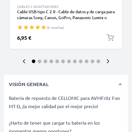
CABLES Y ADAPTADORES
Cable USB tipo C 2.0 - Cable de datos y de carga para
cámaras Sony, Canon, GoPro, Panasonic Lumix o
móviles Moto Z, Huawei, Xiaomi - 1,0m Cable
(6 reseñas)
cargador USB tipo C
6,95 €
VISIÓN GENERAL
Batería de repuesto de CELLONIC para AVMFritz Fon
MT-D, ¡la mejor calidad por el mejor precio!
¿Harto de tener que cargar tu batería en los
momentos menos oportunos?