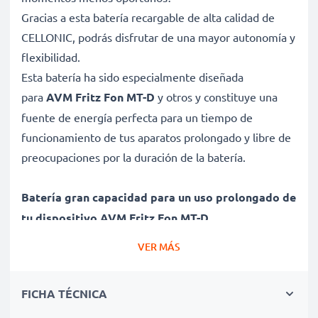
Gracias a esta batería recargable de alta calidad de
CELLONIC, podrás disfrutar de una mayor autonomía y
flexibilidad.
Esta batería ha sido especialmente diseñada
para
AVM Fritz Fon MT-D
y otros y constituye una
fuente de energía perfecta para un tiempo de
funcionamiento de tus aparatos prolongado y libre de
preocupaciones por la duración de la batería.
Batería gran capacidad para un uso prolongado de
tu dispositivo AVM Fritz Fon MT-D
✔ Batería recargable con gran capacidad 600mAh y
VER MÁS
2.4V
✔ Máximo rendimiento de tu dispositivo AVM incluso
FICHA TÉCNICA
después de un uso prolongado - Tecnología NiMH
moderna con efecto de memoria reducido