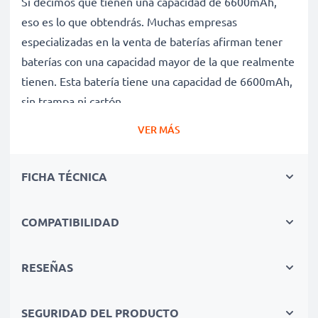
Si decimos que tienen una capacidad de 6600mAh,
eso es lo que obtendrás. Muchas empresas
especializadas en la venta de baterías afirman tener
baterías con una capacidad mayor de la que realmente
tienen. Esta batería tiene una capacidad de 6600mAh,
sin trampa ni cartón.
Batería 451-11359 de larga duración
VER MÁS
Nuestras baterías de repuesto ofrecen un alto
rendimiento y potencia durante un gran número de
FICHA TÉCNICA
ciclos de carga, así como tiempos de funcionamiento
que igualan o superan a los de la batería original de tu
ordenador portátil.
COMPATIBILIDAD
Calidad superior y altos estándares de seguridad
Como especialistas en baterías de alta calidad desde
RESEÑAS
2004, todas nuestras baterías de repuesto son
sometidas a estrictas y rigurosas pruebas durante todo
SEGURIDAD DEL PRODUCTO