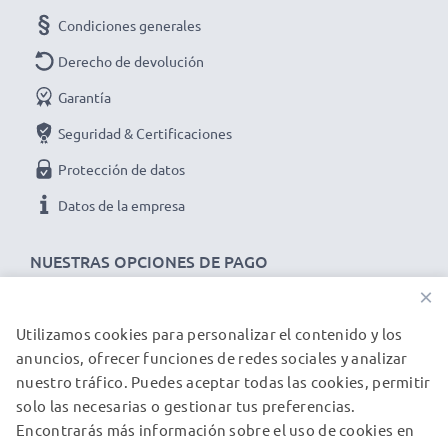
Condiciones generales
Derecho de devolución
Garantía
Seguridad & Certificaciones
Protección de datos
Datos de la empresa
NUESTRAS OPCIONES DE PAGO
×
Utilizamos cookies para personalizar el contenido y los
NUESTROS PARTNERS DE ENVÍO
anuncios, ofrecer funciones de redes sociales y analizar
nuestro tráfico. Puedes aceptar todas las cookies, permitir
solo las necesarias o gestionar tus preferencias.
© subtel.es 2026
Encontrarás más información sobre el uso de cookies en
Todos los precios incluyen IVA y excluyen los costos de envío.