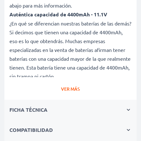
abajo para más información.
Auténtica capacidad de 4400mAh - 11.1V
¿En qué se diferencian nuestras baterías de las demás?
Si decimos que tienen una capacidad de 4400mAh,
eso es lo que obtendrás. Muchas empresas
especializadas en la venta de baterías afirman tener
baterías con una capacidad mayor de la que realmente
tienen. Esta batería tiene una capacidad de 4400mAh,
sin trampa ni cartón.
Batería 310-9080 de larga duración
VER MÁS
Nuestras baterías de repuesto ofrecen un alto
rendimiento y potencia durante un gran número de
FICHA TÉCNICA
ciclos de carga, así como tiempos de funcionamiento
que igualan o superan a los de la batería original de tu
ordenador portátil.
COMPATIBILIDAD
Calidad superior y altos estándares de seguridad