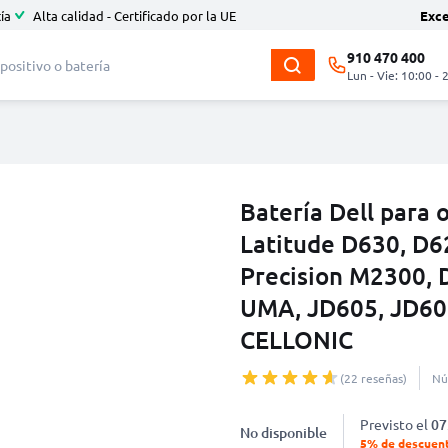
ía
Alta calidad - Certificado por la UE
Exc
910 470 400
Lun - Vie: 10:00 - 
Batería Dell para 
Latitude D630, D6
Precision M2300, 
UMA, JD605, JD60
CELLONIC
(22 reseñas)
Nú
Previsto el
07
No disponible
5% de descuen