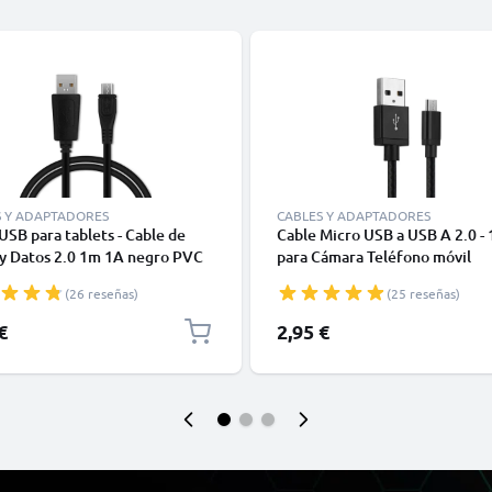
S Y ADAPTADORES
CABLES Y ADAPTADORES
USB para tablets - Cable de
Cable Micro USB a USB A 2.0 -
 y Datos 2.0 1m 1A negro PVC
para Cámara Teléfono móvil
Smartphone Navegación Auric
(26 reseñas)
(25 reseñas)
Tableta Cable de carga 2A neg
Nylon
€
2,95 €