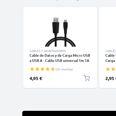
CABLES Y ADAPTADORES
CABLE
Cable de Datos y de Carga Micro USB
Cable 
a USB A - Cable USB universal 1m 1A
Carga
negro PVC
(50 reseñas)
4,95 €
2,95 