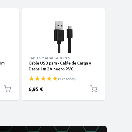
CABLES Y ADAPTADORES
ACCESORI
 1m
Cable USB para - Cable de Carga y
Tablet /
Datos 1m 2A negro PVC
de para a
ulares
reposaca
(1 reseñas)
ro
6,95 €
9,95 €