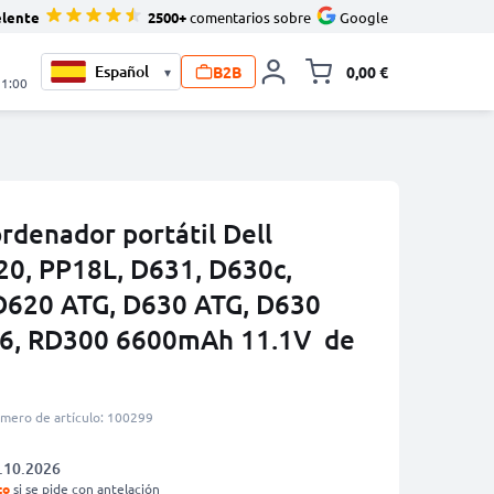
elente
2500+
comentarios sobre
Google
B2B
0,00 €
▾
Minicarro Toggle
21:00
ordenador portátil Dell
20, PP18L, D631, D630c,
D620 ATG, D630 ATG, D630
6, RD300 6600mAh 11.1V de
mero de artículo: 100299
.10.2026
to
si se pide con antelación