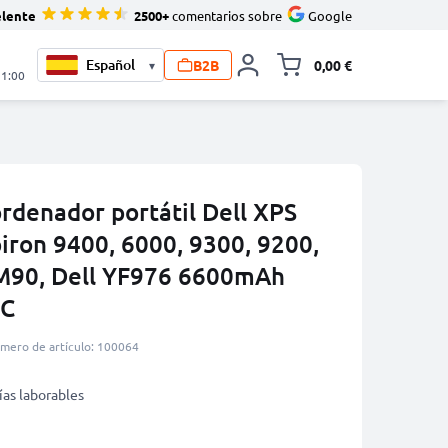
elente
2500+
comentarios sobre
Google
B2B
0,00 €
▾
Minicarro Toggle
21:00
ordenador portátil Dell XPS
iron 9400, 6000, 9300, 9200,
 M90, Dell YF976 6600mAh
IC
mero de artículo: 100064
ías laborables