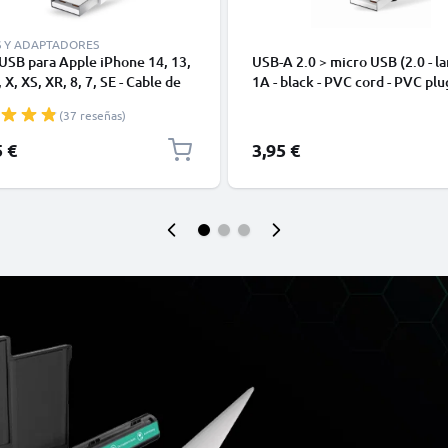
S Y ADAPTADORES
USB para Apple iPhone 14, 13,
USB-A 2.0 > micro USB (2.0 - la
 X, XS, XR, 8, 7, SE - Cable de
1A - black - PVC cord - PVC plu
y Carga para smartphones de
(37 reseñas)
5 €
3,95 €