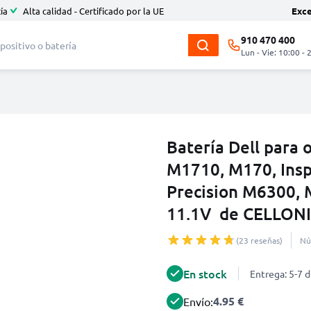
ía
Alta calidad - Certificado por la UE
Exc
910 470 400
Lun - Vie: 10:00 - 
Batería Dell para 
M1710, M170, Insp
Precision M6300,
11.1V de CELLON
(23 reseñas)
Nú
En stock
Entrega: 5-7 d
4.95 €
Envío: