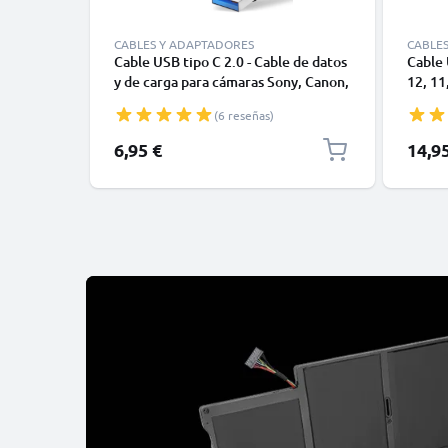
CABLES Y ADAPTADORES
CABLE
Cable USB tipo C 2.0 - Cable de datos
Cable 
y de carga para cámaras Sony, Canon,
12, 11,
GoPro, Panasonic Lumix o móviles
Datos 
(6 reseñas)
Moto Z, Huawei, Xiaomi - 1,0m Cable
1m
cargador USB tipo C
6,95 €
14,9