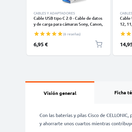
CABLES Y ADAPTADORES
CABLE
Cable USB tipo C 2.0 - Cable de datos
Cable 
y de carga para cámaras Sony, Canon,
12, 11,
GoPro, Panasonic Lumix o móviles
Datos 
(6 reseñas)
Moto Z, Huawei, Xiaomi - 1,0m Cable
1m
cargador USB tipo C
6,95 €
14,9
Ficha t
Visión general
Con las baterías y pilas Cisco de CELLONIC, 
y ahorrarte unos cuartos mientras contribu