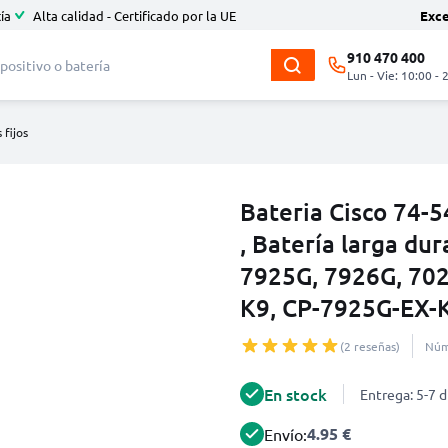
ía
Alta calidad - Certificado por la UE
Exc
910 470 400
Lun - Vie: 10:00 - 
 fijos
Bateria Cisco 74
, Batería larga du
7925G, 7926G, 702
K9, CP-7925G-EX-
(2 reseñas)
Núm
En stock
Entrega: 5-7 d
4.95 €
Envío: