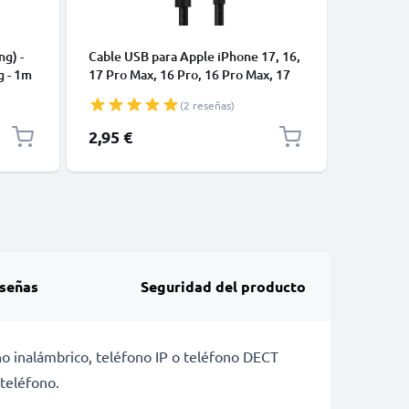
CABLES Y
ng) -
Cable USB para Apple iPhone 17, 16,
Cable US
g - 1m
17 Pro Max, 16 Pro, 16 Pro Max, 17
de Datos
Pro, 16e, 16 Plus Samsung Galaxy
blanco 
(2 reseñas)
S25 Ultra, S25 Google Pixel 10, 9a,
10 Pro, 10 Pro XL Xiaomi 15 Ultra,
2,95 €
4,95 €
Redmi Note 14 Pro+, Note 14 Pro,
15T Pro OnePlus 13 - Cable de Carga
y Datos 1m
señas
Seguridad del producto
ono inalámbrico, teléfono IP o teléfono DECT
teléfono.