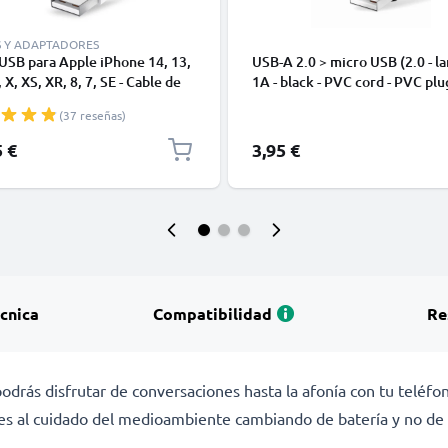
S Y ADAPTADORES
USB para Apple iPhone 14, 13,
USB-A 2.0 > micro USB (2.0 - la
 X, XS, XR, 8, 7, SE - Cable de
1A - black - PVC cord - PVC plu
y Carga para smartphones de
(37 reseñas)
5 €
3,95 €
écnica
Compatibilidad
Re
podrás disfrutar de conversaciones hasta la afonía con tu teléf
yes al cuidado del medioambiente cambiando de batería y no de 