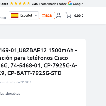
elente
2500+
comentarios sobre
Google
B2B
0,00 €
▾
Minicarro Toggle
21:00
-5469-01,U8ZBAE12 1500mAh -
ración para teléfonos Cisco
6G, 74-5468-01, CP-7925G-A-
K9, CP-BATT-7925G-STD
ero de artículo: 916033
ías laborables