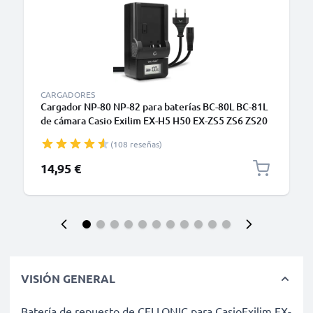
CARGADORES
Cargador NP-80 NP-82 para baterías BC-80L BC-81L
de cámara Casio Exilim EX-H5 H50 EX-ZS5 ZS6 ZS20
ZS100 EX-Z800 Z550 Z350 Z35 Z2 EX-G1
(108 reseñas)
de CELLONIC
14,95 €
VISIÓN GENERAL
Batería de repuesto de CELLONIC para CasioExilim EX-