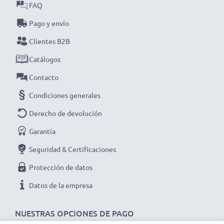
FAQ
Cada batería CELLONIC pasa por estrictos
Pago y envío
controles de calidad para garantizar un alto
Clientes B2B
rendimiento y duración. ¡Haz tu pedido ahora con
entrega rápida y garantía de 3 años!
Catálogos
Contacto
Condiciones generales
Derecho de devolución
Garantía
Seguridad & Certificaciones
Protección de datos
Datos de la empresa
NUESTRAS OPCIONES DE PAGO