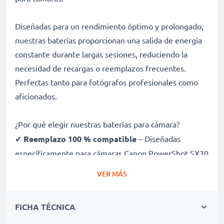
Diseñadas para un rendimiento óptimo y prolongado,
nuestras baterías proporcionan una salida de energía
constante durante largas sesiones, reduciendo la
necesidad de recargas o reemplazos frecuentes.
Perfectas tanto para fotógrafos profesionales como
aficionados.
¿Por qué elegir nuestras baterías para cámara?
✔
Reemplazo 100 % compatible
– Diseñadas
específicamente para cámaras Canon PowerShot SX30
IS, G12, G11, G10, NB7L y más. Haz clic en la pestaña
VER MÁS
de compatibilidades para ver la lista completa
✔
Capacidad garantizada de 1050mAh
– Ofrece
FICHA TÉCNICA
1050mAh 7.4V para sesiones largas con menos
interrupciones