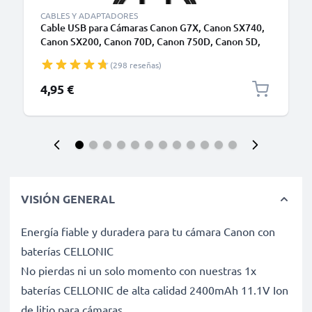
CABLES Y ADAPTADORES
Cable USB para Cámaras Canon G7X, Canon SX740,
Canon SX200, Canon 70D, Canon 750D, Canon 5D,
Canon 550D, Canon 600D, Canon 4000D, Canon
(298 reseñas)
2000D, Canon 200D, Canon 7D, Canon 80D, Canon
SX530, Canon IXUS 185 - Cable de Carga y Datos 1m
4,95 €
1A negro PVC
VISIÓN GENERAL
Energía fiable y duradera para tu cámara Canon con
baterías CELLONIC
No pierdas ni un solo momento con nuestras 1x
baterías CELLONIC de alta calidad 2400mAh 11.1V Ion
de litio para cámaras.