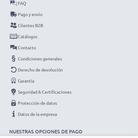
uso.
FAQ
Pago y envío
Cada batería CELLONIC pasa por estrictos
Clientes B2B
controles de calidad para garantizar un alto
rendimiento y duración. ¡Haz tu pedido ahora con
Catálogos
entrega rápida y garantía de 3 años!
Contacto
Condiciones generales
Derecho de devolución
Garantía
Seguridad & Certificaciones
Protección de datos
Datos de la empresa
NUESTRAS OPCIONES DE PAGO