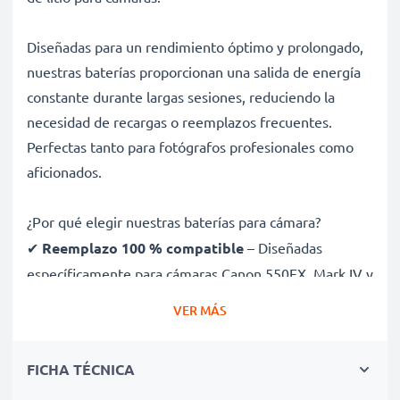
Diseñadas para un rendimiento óptimo y prolongado,
nuestras baterías proporcionan una salida de energía
constante durante largas sesiones, reduciendo la
necesidad de recargas o reemplazos frecuentes.
Perfectas tanto para fotógrafos profesionales como
aficionados.
¿Por qué elegir nuestras baterías para cámara?
✔
Reemplazo 100 % compatible
– Diseñadas
específicamente para cámaras Canon 550EX, Mark IV y
más. Haz clic en la pestaña de compatibilidades para
VER MÁS
ver la lista completa
✔
Capacidad garantizada de 2400mAh
– Ofrece
FICHA TÉCNICA
2400mAh 11.1V para sesiones largas con menos
interrupciones