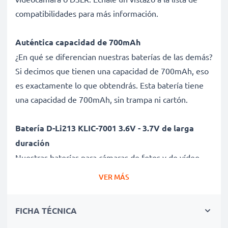
compatibilidades para más información.
Auténtica capacidad de 700mAh
¿En qué se diferencian nuestras baterías de las demás?
Si decimos que tienen una capacidad de 700mAh, eso
es exactamente lo que obtendrás. Esta batería tiene
una capacidad de 700mAh, sin trampa ni cartón.
Batería D-Li213 KLIC-7001 3.6V - 3.7V de larga
duración
Nuestras baterías para cámaras de fotos y de vídeo
ofrecen un alto rendimiento y potencia durante un
VER MÁS
gran número de ciclos de carga, así como tiempos de
funcionamiento que igualan o superan a los de tu
FICHA TÉCNICA
batería original.