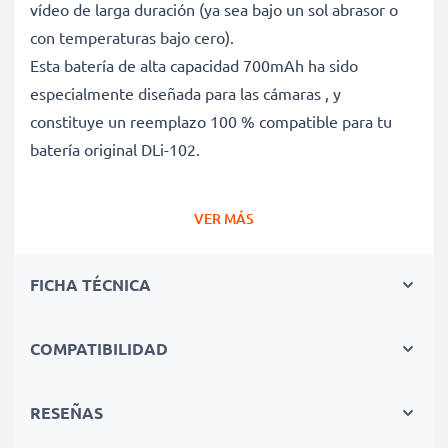
vídeo de larga duración (ya sea bajo un sol abrasor o
con temperaturas bajo cero).
Esta batería de alta capacidad 700mAh ha sido
especialmente diseñada para las cámaras , y
constituye un reemplazo 100 % compatible para tu
batería original DLi-102.
VER MÁS
Batería gran capacidad para un uso prolongado de
tu cámara fotográfica
FICHA TÉCNICA
✔ Batería recargable con gran capacidad 700mAh y
3.7V
✔ Máximo rendimiento de tu cámara incluso después
COMPATIBILIDAD
de un uso prolongado - Tecnología de litio moderna sin
efecto memoria
RESEÑAS
✔ Seguridad certificada - Protección contra el