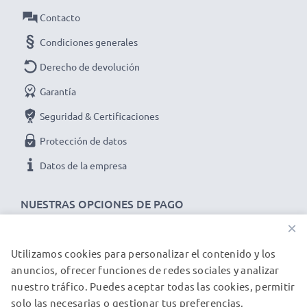
intemperie
Contacto
✔ Prolonga la vida útil de tu cámara de fotos - Máxima
Condiciones generales
potencia y rendimiento para hasta 1000 ciclos de carga
Derecho de devolución
Datos técnicos del battery pack para camera:
Marca:
CELLONIC
Garantía
Capacidad
: 700mAh
Seguridad & Certificaciones
Voltaje
: 3.7V
Protección de datos
Tecnología
: Ion de litio
Datos de la empresa
★ 3 años de garantía★
Somos un distribuidor internacional especializado en
NUESTRAS OPCIONES DE PAGO
productos de alta calidad. ¡Por esa razón le ofrecemos
3 años de garantía!
×
Utilizamos cookies para personalizar el contenido y los
NUESTROS PARTNERS DE ENVÍO
anuncios, ofrecer funciones de redes sociales y analizar
nuestro tráfico. Puedes aceptar todas las cookies, permitir
solo las necesarias o gestionar tus preferencias.
© subtel.es 2026