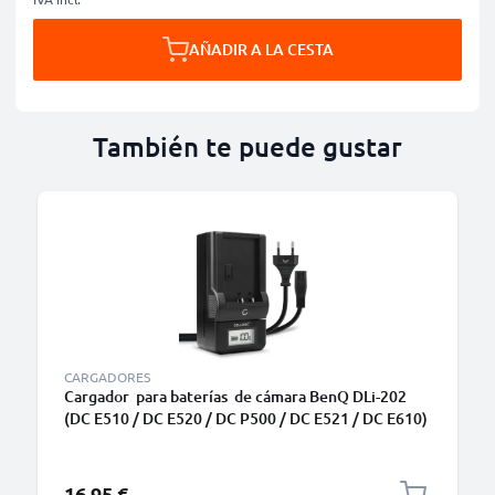
AÑADIR A LA CESTA
También te puede gustar
CARGADORES
Cargador para baterías de cámara BenQ DLi-202
(DC E510 / DC E520 / DC P500 / DC E521 / DC E610)
de CELLONIC
16,95 €