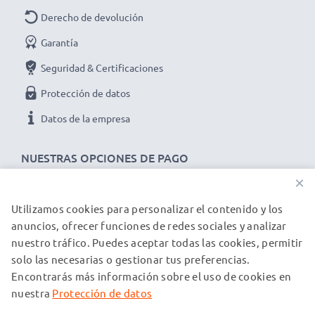
Derecho de devolución
Garantía
Seguridad & Certificaciones
Protección de datos
Datos de la empresa
NUESTRAS OPCIONES DE PAGO
×
Utilizamos cookies para personalizar el contenido y los
NUESTROS PARTNERS DE ENVÍO
anuncios, ofrecer funciones de redes sociales y analizar
nuestro tráfico. Puedes aceptar todas las cookies, permitir
solo las necesarias o gestionar tus preferencias.
© subtel.es 2026
Encontrarás más información sobre el uso de cookies en
Todos los precios incluyen IVA y excluyen los costos de envío.
Tenga en cuenta que todas las marcas registradas que
nuestra
Protección de datos
aparecen son propiedad de sus respectivos dueños y se