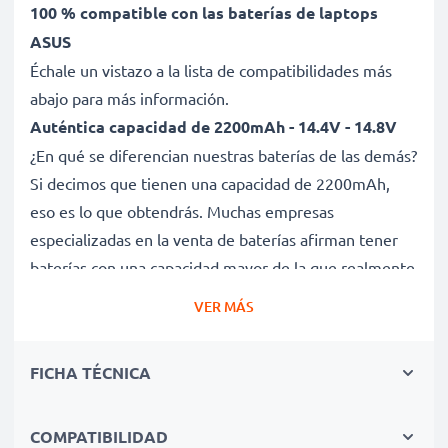
100 % compatible con las baterías de laptops
ASUS
Échale un vistazo a la lista de compatibilidades más
abajo para más información.
Auténtica capacidad de 2200mAh - 14.4V - 14.8V
¿En qué se diferencian nuestras baterías de las demás?
Si decimos que tienen una capacidad de 2200mAh,
eso es lo que obtendrás. Muchas empresas
especializadas en la venta de baterías afirman tener
baterías con una capacidad mayor de la que realmente
tienen. Esta batería tiene una capacidad de 2200mAh,
VER MÁS
sin trampa ni cartón.
Batería A41-X550A de larga duración
FICHA TÉCNICA
Nuestras baterías de repuesto ofrecen un alto
rendimiento y potencia durante un gran número de
ciclos de carga, así como tiempos de funcionamiento
COMPATIBILIDAD