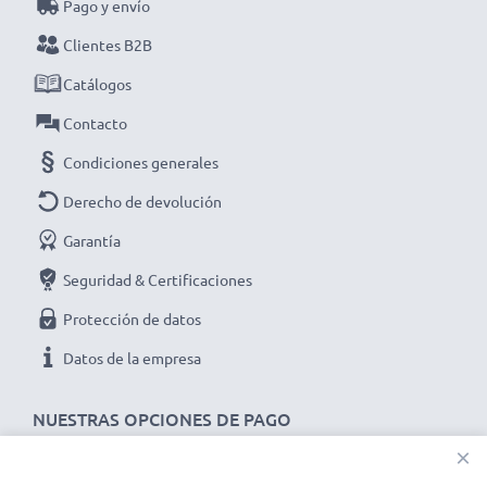
Pago y envío
Clientes B2B
Elige CELLONIC y no te la juegues con la calidad,
¡haz tu pedido!
Catálogos
Contacto
Condiciones generales
Derecho de devolución
Garantía
Seguridad & Certificaciones
Protección de datos
Datos de la empresa
NUESTRAS OPCIONES DE PAGO
×