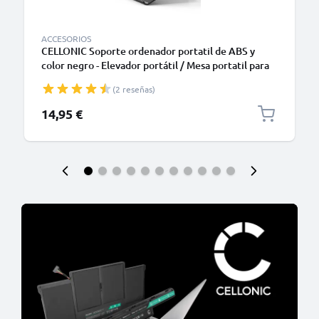
ACCESORIOS
CELLONIC Soporte ordenador portatil de ABS y
color negro - Elevador portátil / Mesa portatil para
laptops y notebooks - Enfriador para portátiles Dell,
(2 reseñas)
HP, Apple, Lenovo, Acer y muchos más
14,95 €