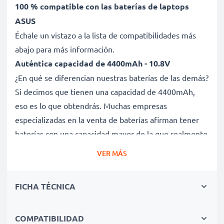
100 % compatible con las baterías de laptops
ASUS
Échale un vistazo a la lista de compatibilidades más
abajo para más información.
Auténtica capacidad de 4400mAh - 10.8V
¿En qué se diferencian nuestras baterías de las demás?
Si decimos que tienen una capacidad de 4400mAh,
eso es lo que obtendrás. Muchas empresas
especializadas en la venta de baterías afirman tener
baterías con una capacidad mayor de la que realmente
tienen. Esta batería tiene una capacidad de 4400mAh,
VER MÁS
sin trampa ni cartón.
Batería A32-K53 de larga duración
FICHA TÉCNICA
Nuestras baterías de repuesto ofrecen un alto
rendimiento y potencia durante un gran número de
ciclos de carga, así como tiempos de funcionamiento
COMPATIBILIDAD