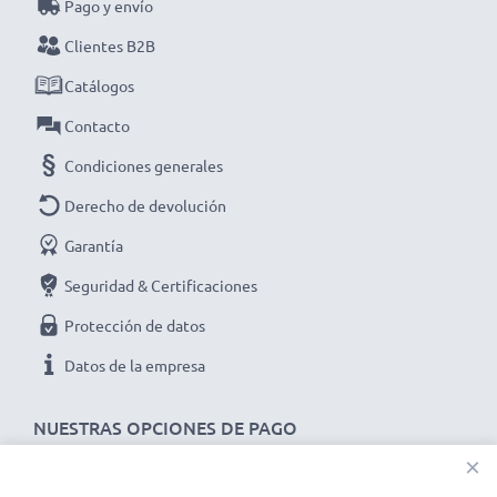
Pago y envío
Elige CELLONIC y no te la juegues con la calidad,
Clientes B2B
¡haz tu pedido!
Catálogos
Contacto
Condiciones generales
Derecho de devolución
Garantía
Seguridad & Certificaciones
Protección de datos
Datos de la empresa
NUESTRAS OPCIONES DE PAGO
×