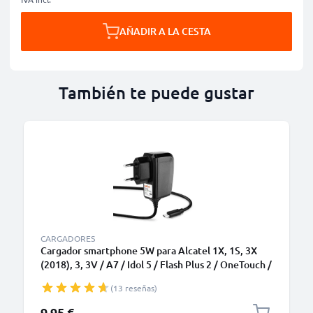
AÑADIR A LA CESTA
También te puede gustar
CARGADORES
Cargador smartphone 5W para Alcatel 1X, 1S, 3X
(2018), 3, 3V / A7 / Idol 5 / Flash Plus 2 / OneTouch /
Pixi - Fast charger 1A / 1000mA con cable carga de
(13 reseñas)
1.1m para teléfonos móviles
9,95 €