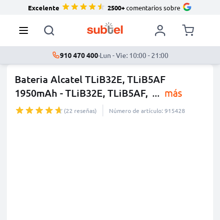
Excelente
2500+
comentarios sobre
910 470 400
·
Lun - Vie: 10:00 - 21:00
Bateria Alcatel TLiB32E, TLiB5AF
1950mAh - TLiB32E, TLiB5AF,
...
más
(22 reseñas)
Número de artículo: 915428