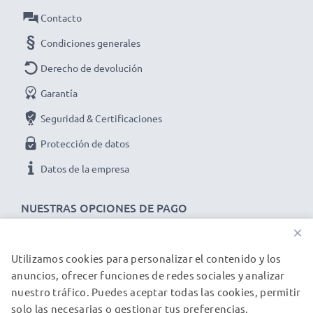
intemperie
Contacto
✔ Prolonga la vida útil de tu dispositivo - Máxima
Condiciones generales
potencia y rendimiento para hasta 1000 ciclos de carga
Derecho de devolución
Datos técnicos del battery pack de repuesto
TLiB32E, TLiB5AF para tu dispositivo Alcatel One
Garantía
Touch 997, 997A, 997D / 998 / Pop C5 (5036,
Seguridad & Certificaciones
5036D):
Protección de datos
Marca:
CELLONIC
Datos de la empresa
Capacidad
: 1950mAh
Voltaje
: 3.7V
NUESTRAS OPCIONES DE PAGO
Tecnología
: Ion de litio
×
Dimensiones
: 57.10 x 50.98 x 5.90mm
Color
: negro
Utilizamos cookies para personalizar el contenido y los
NUESTROS PARTNERS DE ENVÍO
★ 3 años de garantía ★
anuncios, ofrecer funciones de redes sociales y analizar
nuestro tráfico. Puedes aceptar todas las cookies, permitir
Somos un distribuidor internacional especializado en
solo las necesarias o gestionar tus preferencias.
productos de alta calidad. ¡Por esa razón ofrecemos 3
© subtel.es 2026