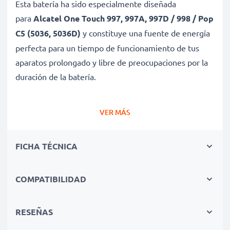
Esta batería ha sido especialmente diseñada
para
Alcatel One Touch 997, 997A, 997D / 998 / Pop
C5 (5036, 5036D)
y constituye una fuente de energía
perfecta para un tiempo de funcionamiento de tus
aparatos prolongado y libre de preocupaciones por la
duración de la batería.
Batería gran capacidad para un uso prolongado de
VER MÁS
tu dispositivo Alcatel One Touch 997, 997A, 997D /
998 / Pop C5 (5036, 5036D)
FICHA TÉCNICA
✔ Batería recargable con gran capacidad 1950mAh y
3.7V
✔ Máximo rendimiento de tu dispositivo Alcatel
COMPATIBILIDAD
incluso después de un uso prolongado - Tecnología de
litio moderna sin efecto memoria
RESEÑAS
✔ Seguridad certificada - Protección contra el