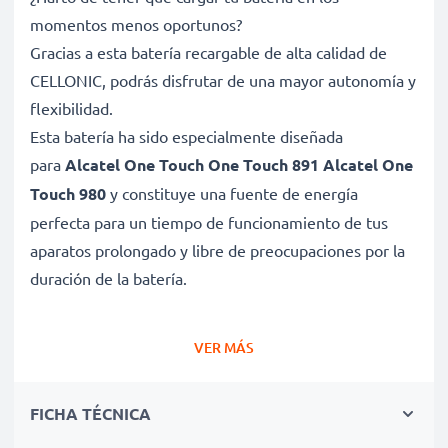
momentos menos oportunos?
Gracias a esta batería recargable de alta calidad de
CELLONIC, podrás disfrutar de una mayor autonomía y
flexibilidad.
Esta batería ha sido especialmente diseñada
para
Alcatel One Touch One Touch 891 Alcatel One
Touch 980
y constituye una fuente de energía
perfecta para un tiempo de funcionamiento de tus
aparatos prolongado y libre de preocupaciones por la
duración de la batería.
Batería gran capacidad para un uso prolongado de
VER MÁS
tu dispositivo Alcatel One Touch One Touch 891
Alcatel One Touch 980
FICHA TÉCNICA
✔ Batería recargable con gran capacidad 900mAh y