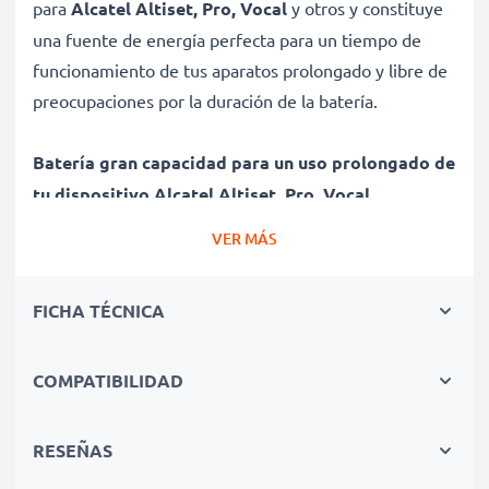
para
Alcatel Altiset, Pro, Vocal
y otros y constituye
una fuente de energía perfecta para un tiempo de
funcionamiento de tus aparatos prolongado y libre de
preocupaciones por la duración de la batería.
Batería gran capacidad para un uso prolongado de
tu dispositivo Alcatel Altiset, Pro, Vocal
✔ Batería recargable con gran capacidad 600mAh y
VER MÁS
3.6V - 3.7V
✔ Máximo rendimiento de tu dispositivo Alcatel
FICHA TÉCNICA
incluso después de un uso prolongado - Tecnología
NiMH moderna con efecto de memoria reducido
✔ Seguridad certificada - Protección contra el
COMPATIBILIDAD
cortocircuito, el sobrecalentamiento y la sobretensión
para una larga vida útil
RESEÑAS
✔ Todas las celdas de la batería son individualmente