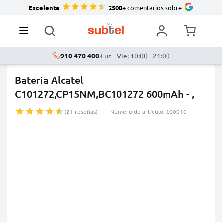
Excelente
2500+
comentarios sobre
910 470 400
·
Lun - Vie: 10:00 - 21:00
Bateria Alcatel
C101272,CP15NM,BC101272 600mAh - ,
Batería l
...
más
(21 reseñas)
Número de artículo: 200010