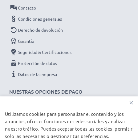
potencia y rendimiento para hasta 1000 ciclos de carga
Contacto
Datos técnicos del battery pack de repuesto
Condiciones generales
C101272,CP15NM,BC101272 para tu dispositivo
Derecho de devolución
Alcatel Altiset, Pro, Vocal:
Marca:
CELLONIC
Garantía
Capacidad
: 600mAh
Seguridad & Certificaciones
Voltaje
: 3.6V - 3.7V
Protección de datos
Tecnología
: NiMH
Datos de la empresa
Color
: gris
★ 3 años de garantía ★
NUESTRAS OPCIONES DE PAGO
Somos un distribuidor internacional especializado en
×
productos de alta calidad. ¡Por esa razón ofrecemos 3
años de garantía!
Utilizamos cookies para personalizar el contenido y los
NUESTROS PARTNERS DE ENVÍO
anuncios, ofrecer funciones de redes sociales y analizar
nuestro tráfico. Puedes aceptar todas las cookies, permitir
solo las necesarias o gestionar tus preferencias.
© subtel.es 2026