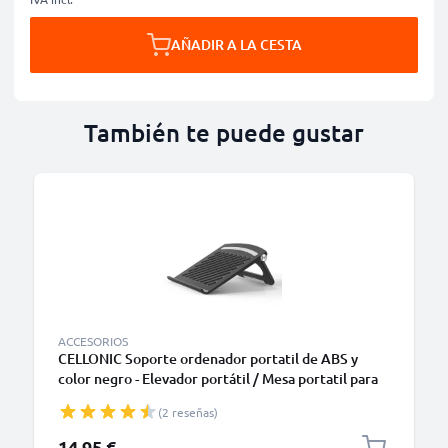
AÑADIR A LA CESTA
También te puede gustar
ACCESORIOS
CELLONIC Soporte ordenador portatil de ABS y
color negro - Elevador portátil / Mesa portatil para
laptops y notebooks - Enfriador para portátiles Dell,
(2 reseñas)
HP, Apple, Lenovo, Acer y muchos más
14,95 €