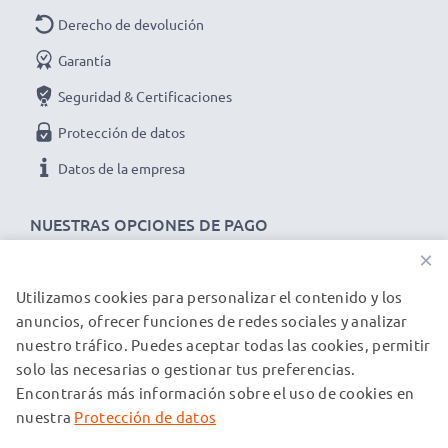
Derecho de devolución
Garantía
Seguridad & Certificaciones
Protección de datos
Datos de la empresa
NUESTRAS OPCIONES DE PAGO
×
Utilizamos cookies para personalizar el contenido y los
NUESTROS PARTNERS DE ENVÍO
anuncios, ofrecer funciones de redes sociales y analizar
nuestro tráfico. Puedes aceptar todas las cookies, permitir
solo las necesarias o gestionar tus preferencias.
© subtel.es 2026
Encontrarás más información sobre el uso de cookies en
Todos los precios incluyen IVA y excluyen los costos de envío.
Tenga en cuenta que todas las marcas registradas que
nuestra
Protección de datos
aparecen son propiedad de sus respectivos dueños y se