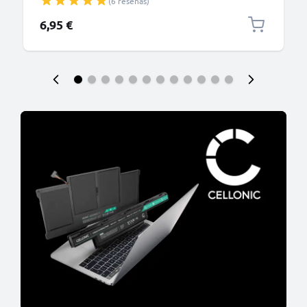
(6 reseñas)
cargador USB tipo C
6,95 €