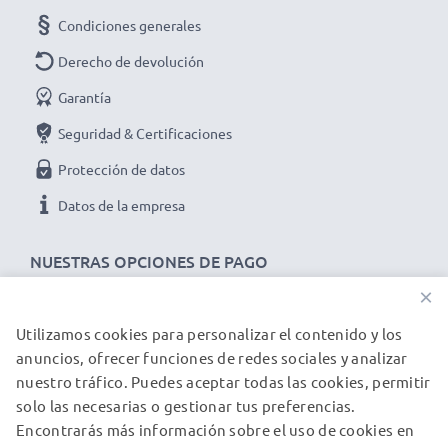
Condiciones generales
Derecho de devolución
Garantía
Seguridad & Certificaciones
Protección de datos
Datos de la empresa
NUESTRAS OPCIONES DE PAGO
×
Utilizamos cookies para personalizar el contenido y los
NUESTROS PARTNERS DE ENVÍO
anuncios, ofrecer funciones de redes sociales y analizar
nuestro tráfico. Puedes aceptar todas las cookies, permitir
solo las necesarias o gestionar tus preferencias.
© subtel.es 2026
Encontrarás más información sobre el uso de cookies en
Todos los precios incluyen IVA y excluyen los costos de envío.