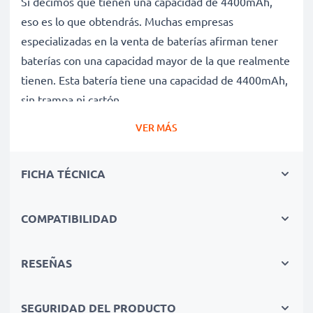
Si decimos que tienen una capacidad de 4400mAh,
eso es lo que obtendrás. Muchas empresas
especializadas en la venta de baterías afirman tener
baterías con una capacidad mayor de la que realmente
tienen. Esta batería tiene una capacidad de 4400mAh,
sin trampa ni cartón.
Batería AL10C31 de larga duración
VER MÁS
Nuestras baterías de repuesto ofrecen un alto
rendimiento y potencia durante un gran número de
FICHA TÉCNICA
ciclos de carga, así como tiempos de funcionamiento
que igualan o superan a los de la batería original de tu
ordenador portátil.
COMPATIBILIDAD
Calidad superior y altos estándares de seguridad
Como especialistas en baterías de alta calidad desde
RESEÑAS
2004, todas nuestras baterías de repuesto son
sometidas a estrictas y rigurosas pruebas durante todo
SEGURIDAD DEL PRODUCTO