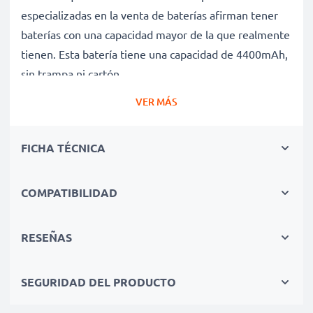
especializadas en la venta de baterías afirman tener
baterías con una capacidad mayor de la que realmente
tienen. Esta batería tiene una capacidad de 4400mAh,
sin trampa ni cartón.
Batería UM09F36 de larga duración
VER MÁS
Nuestras baterías de repuesto ofrecen un alto
rendimiento y potencia durante un gran número de
FICHA TÉCNICA
ciclos de carga, así como tiempos de funcionamiento
que igualan o superan a los de la batería original de tu
ordenador portátil.
COMPATIBILIDAD
Calidad superior y altos estándares de seguridad
Como especialistas en baterías de alta calidad desde
RESEÑAS
2004, todas nuestras baterías de repuesto son
sometidas a estrictas y rigurosas pruebas durante todo
SEGURIDAD DEL PRODUCTO
el proceso de producción. Por eso te ofrecemos una
garantía de 3 años por su compra.