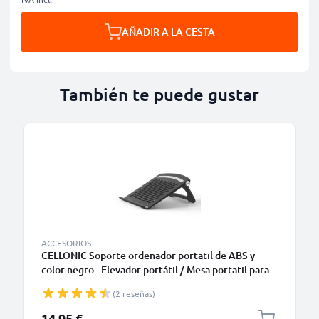
AÑADIR A LA CESTA
También te puede gustar
ACCESORIOS
CELLONIC Soporte ordenador portatil de ABS y
color negro - Elevador portátil / Mesa portatil para
laptops y notebooks - Enfriador para portátiles Dell,
(2 reseñas)
HP, Apple, Lenovo, Acer y muchos más
14,95 €