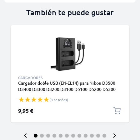
También te puede gustar
CARGADORES
Cargador doble USB (EN-EL14) para Nikon D3500
D3400 D3300 D3200 D3100 D5100 D5200 D5300
D5500 D5600 Df Coolpix P7000 P7100 P7800 + 1m
(8 reseñas)
+ Cable USB de CELLONIC
9,95 €