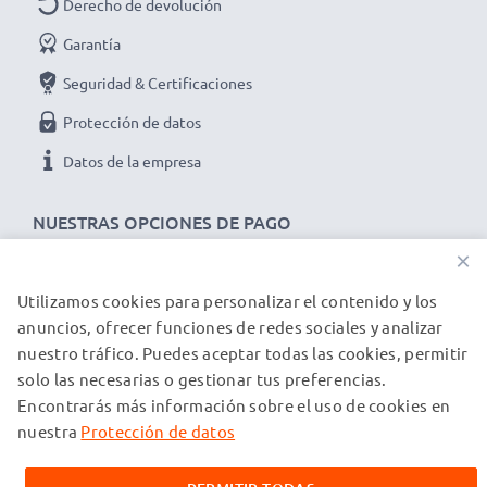
Derecho de devolución
Garantía
Seguridad & Certificaciones
Protección de datos
Datos de la empresa
NUESTRAS OPCIONES DE PAGO
×
Utilizamos cookies para personalizar el contenido y los
NUESTROS PARTNERS DE ENVÍO
anuncios, ofrecer funciones de redes sociales y analizar
nuestro tráfico. Puedes aceptar todas las cookies, permitir
solo las necesarias o gestionar tus preferencias.
© subtel.es 2026
Encontrarás más información sobre el uso de cookies en
Todos los precios incluyen IVA y excluyen los costos de envío.
Tenga en cuenta que todas las marcas registradas que
nuestra
Protección de datos
aparecen son propiedad de sus respectivos dueños y se
mencionan en nuestras páginas web exclusivamente para