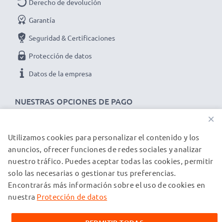
Derecho de devolución
Garantía
Seguridad & Certificaciones
Protección de datos
Datos de la empresa
NUESTRAS OPCIONES DE PAGO
×
Utilizamos cookies para personalizar el contenido y los
NUESTROS PARTNERS DE ENVÍO
anuncios, ofrecer funciones de redes sociales y analizar
nuestro tráfico. Puedes aceptar todas las cookies, permitir
solo las necesarias o gestionar tus preferencias.
© subtel.es 2026
Encontrarás más información sobre el uso de cookies en
Todos los precios incluyen IVA y excluyen los costos de envío.
Tenga en cuenta que todas las marcas registradas que
nuestra
Protección de datos
aparecen son propiedad de sus respectivos dueños y se
mencionan en nuestras páginas web exclusivamente para