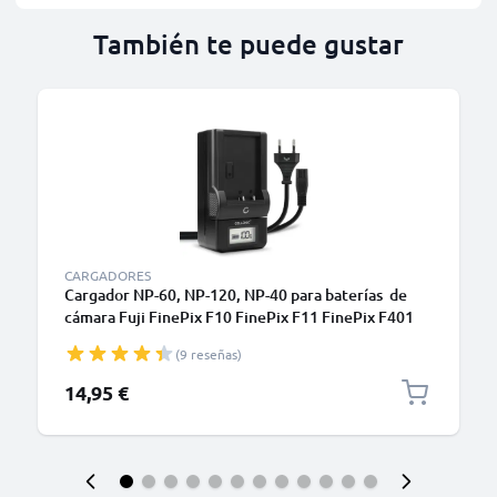
También te puede gustar
CARGADORES
Cargador NP-60, NP-120, NP-40 para baterías de
cámara Fuji FinePix F10 FinePix F11 FinePix F401
FinePix F410 FinePix F601 FinePix M603
(9 reseñas)
de CELLONIC
14,95 €