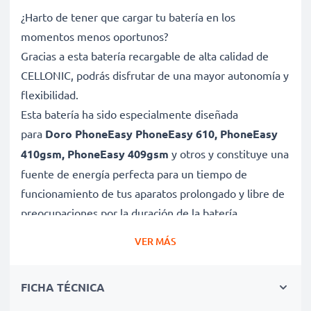
¿Harto de tener que cargar tu batería en los
momentos menos oportunos?
Gracias a esta batería recargable de alta calidad de
CELLONIC, podrás disfrutar de una mayor autonomía y
flexibilidad.
Esta batería ha sido especialmente diseñada
para
Doro PhoneEasy PhoneEasy 610, PhoneEasy
410gsm, PhoneEasy 409gsm
y otros y constituye una
fuente de energía perfecta para un tiempo de
funcionamiento de tus aparatos prolongado y libre de
preocupaciones por la duración de la batería.
VER MÁS
Batería gran capacidad para un uso prolongado de
tu dispositivo Doro PhoneEasy PhoneEasy 610,
FICHA TÉCNICA
PhoneEasy 410gsm, PhoneEasy 409gsm