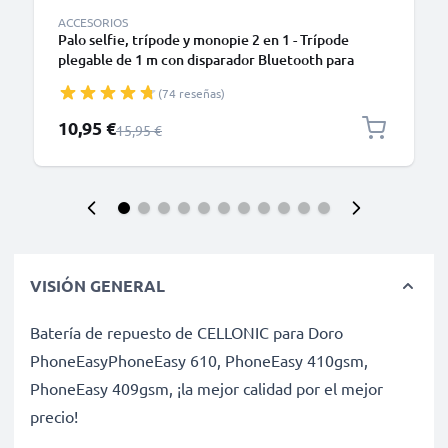
ACCESORIOS
Palo selfie, trípode y monopie 2 en 1 - Trípode
plegable de 1 m con disparador Bluetooth para
teléfonos móviles, cámara digital y compacta,
(74 reseñas)
Smartphone, iPhone, GoPro - Negro
Precio especial
10,95 €
Precio normal
15,95 €
VISIÓN GENERAL
Batería de repuesto de CELLONIC para Doro
PhoneEasyPhoneEasy 610, PhoneEasy 410gsm,
PhoneEasy 409gsm, ¡la mejor calidad por el mejor
precio!