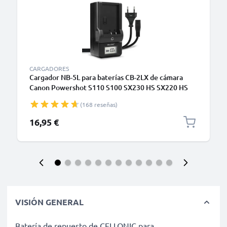
CARGADORES
Cargador NB-5L para baterías CB-2LX de cámara
Canon Powershot S110 S100 SX230 HS SX220 HS
SX210 IS SX200 IS SD790 IS Digital IXUS 860 IS
(168 reseñas)
de CELLONIC
16,95 €
VISIÓN GENERAL
Batería de repuesto de CELLONIC para