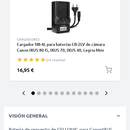
CARGADORES
Cargador NB-4L para baterías CB-2LV de cámara
Canon IXUS 80 IS, IXUS 70, IXUS 40, Legria Mini
Vixia Mini IXUS 220 HS 115 130 de CELLONIC
(24 reseñas)
16,95 €
VISIÓN GENERAL
Batería de repuesto de CELLONIC para CanonIXUS,