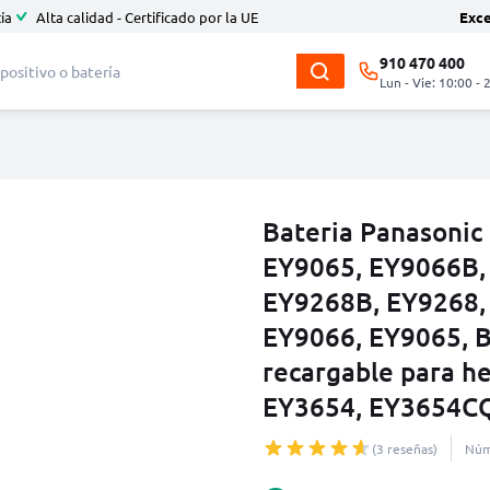
ía
Alta calidad - Certificado por la UE
Exc
910 470 400
Lun - Vie: 10:00 - 
Bateria Panasonic
EY9065, EY9066B,
EY9268B, EY9268,
EY9066, EY9065, B
recargable para h
EY3654, EY3654C
(3 reseñas)
Núm