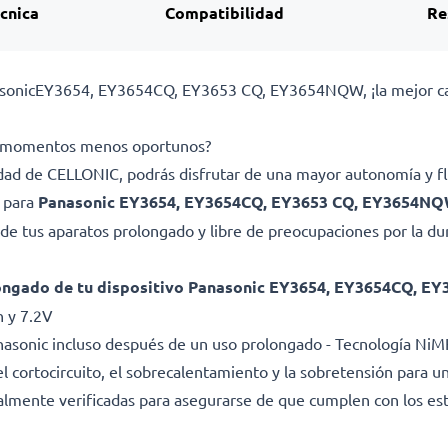
écnica
Compatibilidad
Re
sonicEY3654, EY3654CQ, EY3653 CQ, EY3654NQW, ¡la mejor cali
los momentos menos oportunos?
lidad de CELLONIC, podrás disfrutar de una mayor autonomía y fl
a para
Panasonic EY3654, EY3654CQ, EY3653 CQ, EY3654N
e tus aparatos prolongado y libre de preocupaciones por la dura
longado de tu dispositivo Panasonic EY3654, EY3654CQ, 
h y 7.2V
nasonic incluso después de un uso prolongado - Tecnología N
l cortocircuito, el sobrecalentamiento y la sobretensión para una
dualmente verificadas para asegurarse de que cumplen con los es