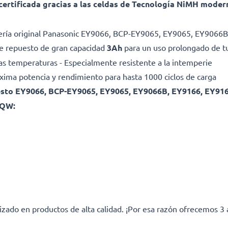
 certificada gracias a las celdas de Tecnología NiMH mode
ería original Panasonic EY9066, BCP-EY9065, EY9065, EY9066
 de repuesto de gran capacidad
3Ah
para un uso prolongado de t
as temperaturas - Especialmente resistente a la intemperie
Máxima potencia y rendimiento para hasta 1000 ciclos de carga
uesto EY9066, BCP-EY9065, EY9065, EY9066B, EY9166, EY916
NQW:
izado en productos de alta calidad. ¡Por esa razón ofrecemos 3 