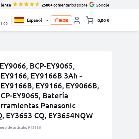
elente
2500+
comentarios sobre
Google
B2B
0,00 €
▾
Minicarro Toggle
21:00
 EY9066, BCP-EY9065,
 EY9166, EY9166B 3Ah -
 EY9166B, EY9166, EY9066B,
CP-EY9065, Batería
erramientas Panasonic
Q, EY3653 CQ, EY3654NQW
ero de artículo: 913186