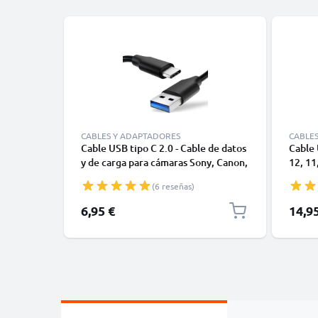
CABLES Y ADAPTADORES
CABLE
Cable USB tipo C 2.0 - Cable de datos
Cable 
y de carga para cámaras Sony, Canon,
12, 11,
GoPro, Panasonic Lumix o móviles
Datos 
(6 reseñas)
Moto Z, Huawei, Xiaomi - 1,0m Cable
1m
cargador USB tipo C
6,95 €
14,9