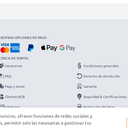
UESTRAS OPCIONES DE PAGO
CERCA DE SUBTEL
Conócenos
Condiciones generales
FAQ
Derecho de devolución
Pago y envío
Garantía
Clientes B2B
Seguridad & Certificaciones
Catálogos
Protección de datos
nuncios, ofrecer funciones de redes sociales y
Contacto
Datos de la empresa
s, permitir solo las necesarias o gestionar tus