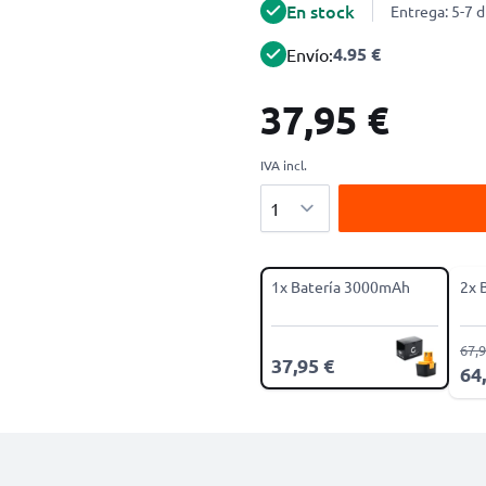
En stock
Entrega: 5-7 d
4.95 €
Envío:
37,95 €
IVA incl.
Cantidad
1x Batería 3000mAh
2x 
67,9
37,95 €
64