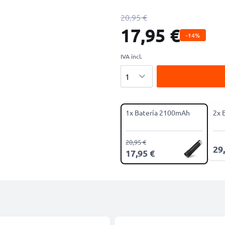
20,95 €
17,95 €
-14%
IVA incl.
Cantidad
1x Batería 2100mAh
2x 
20,95 €
29
17,95 €