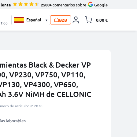
elente
2500+
comentarios sobre
Google
B2B
0,00 €
▾
Minicarro Toggle
21:00
amientas Black & Decker VP
0, VP230, VP750, VP110,
VP130, VP4300, VP650,
Ah 3.6V NiMH de CELLONIC
mero de artículo: 912870
ías laborables