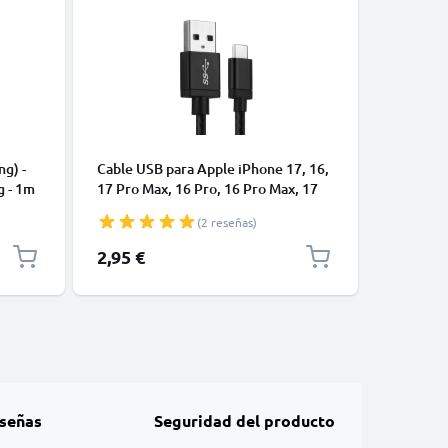
CABLES Y
ng) -
Cable USB para Apple iPhone 17, 16,
Cable US
g - 1m
17 Pro Max, 16 Pro, 16 Pro Max, 17
de Datos
Pro, 16e, 16 Plus Samsung Galaxy
blanco 
(2 reseñas)
S25 Ultra, S25 Google Pixel 10, 9a,
10 Pro, 10 Pro XL Xiaomi 15 Ultra,
2,95 €
4,95 €
Redmi Note 14 Pro+, Note 14 Pro,
15T Pro OnePlus 13 - Cable de Carga
y Datos 1m
señas
Seguridad del producto