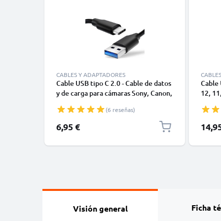
CABLES Y ADAPTADORES
CABLE
Cable USB tipo C 2.0 - Cable de datos
Cable 
y de carga para cámaras Sony, Canon,
12, 11,
GoPro, Panasonic Lumix o móviles
Datos 
(6 reseñas)
Moto Z, Huawei, Xiaomi - 1,0m Cable
1m
cargador USB tipo C
6,95 €
14,9
Ficha t
Visión general