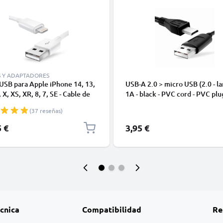
S Y ADAPTADORES
USB para Apple iPhone 14, 13,
USB-A 2.0 > micro USB (2.0 - la
 X, XS, XR, 8, 7, SE - Cable de
1A - black - PVC cord - PVC plu
y Carga para smartphones de
(37 reseñas)
5 €
3,95 €
écnica
Compatibilidad
Re