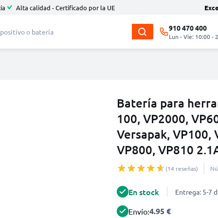
ía
Alta calidad - Certificado por la UE
Exc
910 470 400
Lun - Vie: 10:00 - 
Batería para herr
100, VP2000, VP60
Versapak, VP100, 
VP800, VP810 2.1
(14 reseñas)
Nú
En stock
Entrega: 5-7 d
4.95 €
Envío: