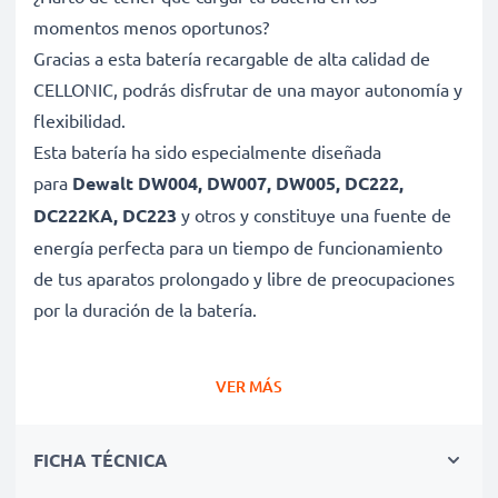
momentos menos oportunos?
Gracias a esta batería recargable de alta calidad de
CELLONIC, podrás disfrutar de una mayor autonomía y
flexibilidad.
Esta batería ha sido especialmente diseñada
para
Dewalt DW004, DW007, DW005, DC222,
DC222KA, DC223
y otros y constituye una fuente de
energía perfecta para un tiempo de funcionamiento
de tus aparatos prolongado y libre de preocupaciones
por la duración de la batería.
Batería gran capacidad para un uso prolongado de
VER MÁS
tu dispositivo Dewalt DW004, DW007, DW005,
DC222, DC222KA, DC223
FICHA TÉCNICA
✔ Batería recargable con gran capacidad 3Ah y 24V