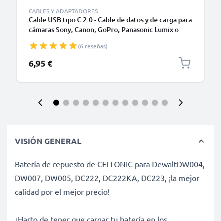
CABLES Y ADAPTADORES
Cable USB tipo C 2.0 - Cable de datos y de carga para
cámaras Sony, Canon, GoPro, Panasonic Lumix o
móviles Moto Z, Huawei, Xiaomi - 1,0m Cable
(6 reseñas)
cargador USB tipo C
6,95 €
VISIÓN GENERAL
Batería de repuesto de CELLONIC para DewaltDW004,
DW007, DW005, DC222, DC222KA, DC223, ¡la mejor
calidad por el mejor precio!
¿Harto de tener que cargar tu batería en los