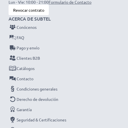
Lun - Vie: 10:00 - 21:00
Formulario de Contacto
Revocar contrato
Más energía para tu bricomanía
ACERCA DE SUBTEL
A nadie le gusta quedarse sin batería en los
Conócenos
momentos menos oportunos. Con nuestras baterías
BL1013, 194550-6, BL1014, 194551-4, 194551-4 de
FAQ
1500mAh para cortacésped, destornilladores y
Pago y envío
taladros Makita, contarás con una fuente de energía
Clientes B2B
fiable para tus tareas de bricolaje o de jardinería.
Catálogos
Elige CELLONIC y no te la juegues con la calidad,
Contacto
¡haz ya tu pedido!
Condiciones generales
Derecho de devolución
Garantía
Seguridad & Certificaciones