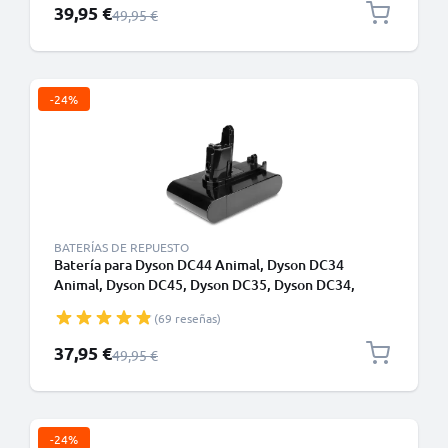
Precio especial
39,95 €
Precio normal
49,95 €
-24%
BATERÍAS DE REPUESTO
Batería para Dyson DC44 Animal, Dyson DC34
Animal, Dyson DC45, Dyson DC35, Dyson DC34,
Dyson DC35 Multi Floor - Batería Aspirador Dyson
(69 reseñas)
202932-05 2000mAh - tipo B - Batería con tornillos -
de CELLONIC
Precio especial
37,95 €
Precio normal
49,95 €
-24%