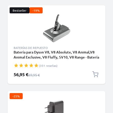
Bestseller
-19%
BATERÍAS DE REPUESTO
Batería para Dyson V8, V8 Absolute, V8 Animal,V8
Animal Exclusive, V8 Fluffy, SV10, V8 Range - Batería
Aspiradora Dyson 215681, 967834-02 (21.6V,
(351 reseñas)
3000mAh) - Batería con tornillos - de CELLONIC
Precio especial
56,95 €
Precio normal
69,95 €
-25%