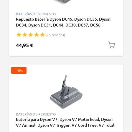
BATERÍAS DE REPUESTO
Repuesto Batería Dyson DC45, Dyson DC35, Dyson
DC34, Dyson DC31, DC44, DC30, DC57, DC56
2500mAh - Sólo apto para el tipo A - Batería de
(26 reseñas)
encaje a presión - de CELLONIC
44,95 €
-15%
BATERÍAS DE REPUESTO
Batería para Dyson V7, Dyson V7 Motorhead, Dyson
V7 Animal, Dyson V7 Trigger, V7 Cord Free, V7 Total
Clean, SV11 Type B - Batería Dyson 968670-02