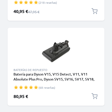
(218 reseñas)
(21.6V, 2500mAh) de CELLONIC - Batería con
tornillos
Precio especial
40,95 €
Precio normal
47,95 €
BATERÍAS DE REPUESTO
Batería para Dyson V15, V15 Detect, V11, V11
Absolute Plus Pro, Dyson SV15, SV16, SV17, SV18,
SV22 Type A - Batería de encaje a presión - 4000mAh
(68 reseñas)
de CELLONIC
80,95 €