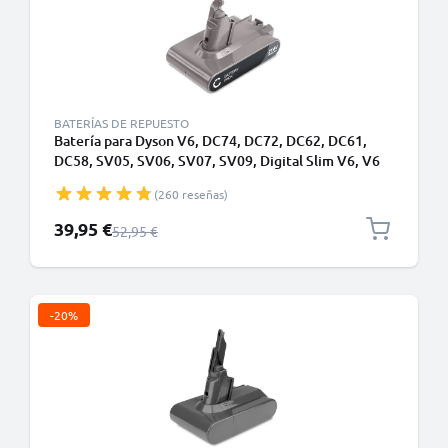
BATERÍAS DE REPUESTO
Batería para Dyson V6, DC74, DC72, DC62, DC61,
DC58, SV05, SV06, SV07, SV09, Digital Slim V6, V6
Motorhead Pro Exclusive, DC62 Animal - Batería
(260 reseñas)
Dyson 967810-21 21.6V, Type B - Batería con tornillos
- 2000mAh de CELLONIC
Precio especial
39,95 €
Precio normal
52,95 €
-20%