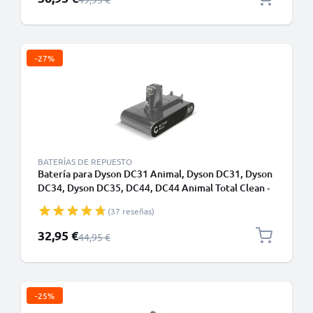
-27%
BATERÍAS DE REPUESTO
Batería para Dyson DC31 Animal, Dyson DC31, Dyson
DC34, Dyson DC35, DC44, DC44 Animal Total Clean -
Batería Aspirador Dyson 917083-05 (22.2V,
(37 reseñas)
1500mAh) - Sólo apto para el tipo A- de CELLONIC -
Batería de encaje a presión
Precio especial
32,95 €
Precio normal
44,95 €
-25%