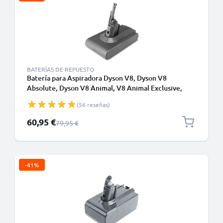
BATERÍAS DE REPUESTO
Batería para Aspiradora Dyson V8, Dyson V8
Absolute, Dyson V8 Animal, V8 Animal Exclusive,
Dyson V8 Fluffy, Dyson SV10 - Batería Dyson VE6
(56 reseñas)
4000mAh de CELLONIC
Precio especial
60,95 €
Precio normal
79,95 €
-41%