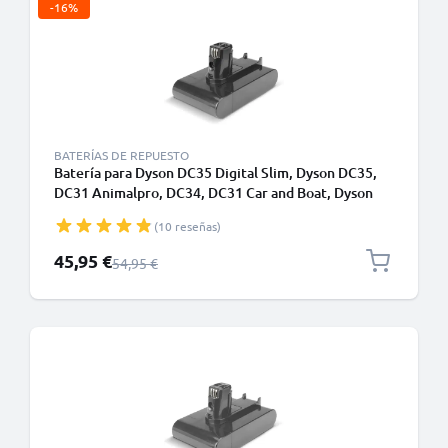
-16%
BATERÍAS DE REPUESTO
Batería para Dyson DC35 Digital Slim, Dyson DC35,
DC31 Animalpro, DC34, DC31 Car and Boat, Dyson
DC31, DC30 - Dyson 917083-07 22.2V, 1500mAh de
(10 reseñas)
CELLONIC - Sólo apta para el tipo A - Batería de
encaje a presión
Precio especial
45,95 €
Precio normal
54,95 €