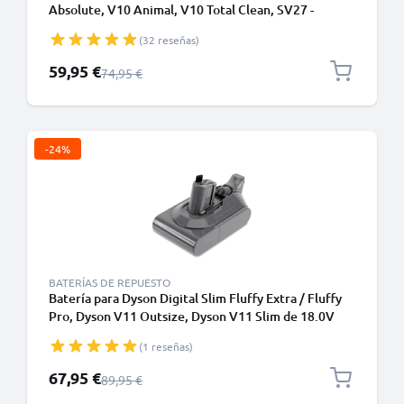
Absolute, V10 Animal, V10 Total Clean, SV27 -
Batería Robot Aspirador Dyson SV12, 206340 25.2v,
(32 reseñas)
2500mAh - Sólo apto para el tipo B - Batería con
tornillos - de CELLONIC
Precio especial
59,95 €
Precio normal
74,95 €
-24%
BATERÍAS DE REPUESTO
Batería para Dyson Digital Slim Fluffy Extra / Fluffy
Pro, Dyson V11 Outsize, Dyson V11 Slim de 18.0V
2500mAh de CELLONIC - Batería de encaje a presión
(1 reseñas)
Precio especial
67,95 €
Precio normal
89,95 €