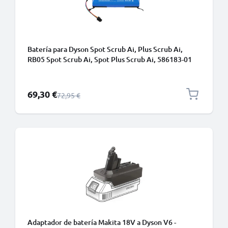
Batería para Dyson Spot Scrub Ai, Plus Scrub Ai,
RB05 Spot Scrub Ai, Spot Plus Scrub Ai, 586183-01
5000mAh de CELLONIC
Precio especial
69,30 €
Precio normal
72,95 €
Adaptador de batería Makita 18V a Dyson V6 -