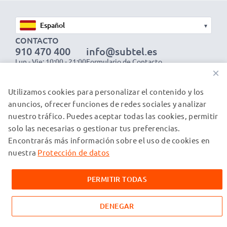
▾
CONTACTO
910 470 400
info@subtel.es
Lun - Vie: 10:00 - 21:00
Formulario de Contacto
×
Revocar contrato
ACERCA DE SUBTEL
Utilizamos cookies para personalizar el contenido y los
anuncios, ofrecer funciones de redes sociales y analizar
Conócenos
nuestro tráfico. Puedes aceptar todas las cookies, permitir
FAQ
solo las necesarias o gestionar tus preferencias.
Encontrarás más información sobre el uso de cookies en
Pago y envío
nuestra
Protección de datos
Clientes B2B
PERMITIR TODAS
Catálogos
Contacto
DENEGAR
Condiciones generales