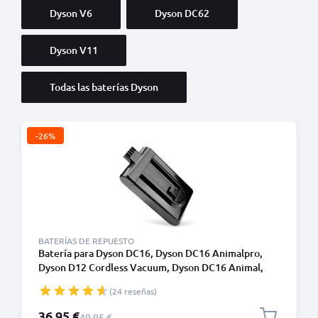
Dyson V6
Dyson DC62
Dyson V11
Todas las baterías Dyson
-26%
BATERÍAS DE REPUESTO
Batería para Dyson DC16, Dyson DC16 Animalpro,
Dyson D12 Cordless Vacuum, Dyson DC16 Animal,
Dyson DC16 Root 6, DC16 Issey Miyake, DC16
(24 reseñas)
Handheld 1500mAh de CELLONIC
Precio especial
36,95 €
Precio normal
49,95 €