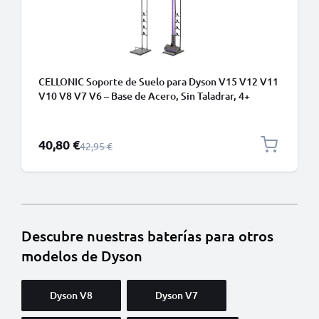
CELLONIC Soporte de Suelo para Dyson V15 V12 V11
V10 V8 V7 V6 – Base de Acero, Sin Taladrar, 4+
Accesorios, Torre 1265mm
Precio especial
40,80 €
Precio normal
42,95 €
Descubre nuestras baterías para otros
modelos de Dyson
Dyson V8
Dyson V7