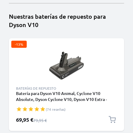
Nuestras baterías de repuesto para
Dyson V10
-13%
BATERÍAS DE REPUESTO
Batería para Dyson V10 Animal, Cyclone V10
Absolute, Dyson Cyclone V10, Dyson V10 Extra -
Batería Dyson SV12, 206340, SV27 (25.2V,
(74 reseñas)
3000mAh) - Sólo apto para el tipo B - Batería con
tornillos -de CELLONIC
Precio especial
69,95 €
Precio normal
79,95 €