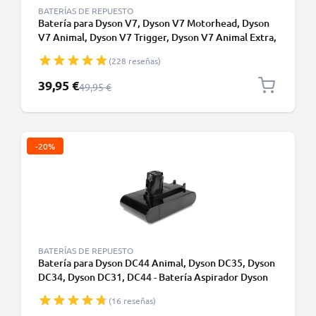
BATERÍAS DE REPUESTO
Batería para Dyson V7, Dyson V7 Motorhead, Dyson
V7 Animal, Dyson V7 Trigger, Dyson V7 Animal Extra,
V7 Total Clean, Dyson SV11 - Batería Dyson 968670-
(228 reseñas)
02 (21.6V, 2000mAh) de CELLONIC - Batería con
tornillos
Precio especial
39,95 €
Precio normal
49,95 €
-20%
BATERÍAS DE REPUESTO
Batería para Dyson DC44 Animal, Dyson DC35, Dyson
DC34, Dyson DC31, DC44 - Batería Aspirador Dyson
917083-05 22.2V, 2000mAh - Sólo apto para el tipo A
(16 reseñas)
- Batería de encaje a presión - de CELLONIC