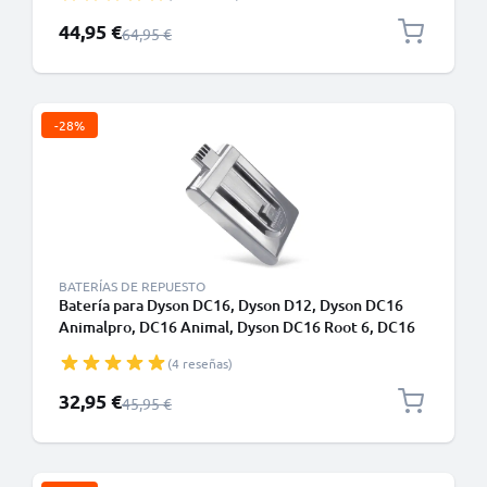
2500mAh de CELLONIC - Batería con tornillos
Precio especial
44,95 €
Precio normal
64,95 €
-28%
BATERÍAS DE REPUESTO
Batería para Dyson DC16, Dyson D12, Dyson DC16
Animalpro, DC16 Animal, Dyson DC16 Root 6, DC16
Issey Miyake - Batería Robot Aspirador 1400mAh de
(4 reseñas)
CELLONIC
Precio especial
32,95 €
Precio normal
45,95 €