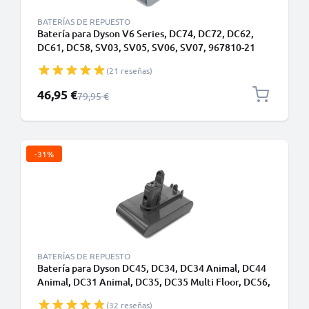
BATERÍAS DE REPUESTO
Batería para Dyson V6 Series, DC74, DC72, DC62,
DC61, DC58, SV03, SV05, SV06, SV07, 967810-21
21.6V, 4000mAh de CELLONIC - Batería con tornillos
(21 reseñas)
(No compatible con cargador de pared)
Precio especial
46,95 €
Precio normal
79,95 €
-31%
BATERÍAS DE REPUESTO
Batería para Dyson DC45, DC34, DC34 Animal, DC44
Animal, DC31 Animal, DC35, DC35 Multi Floor, DC56,
DC34 - Batería 917083 01 Robot Aspirador Dyson
(32 reseñas)