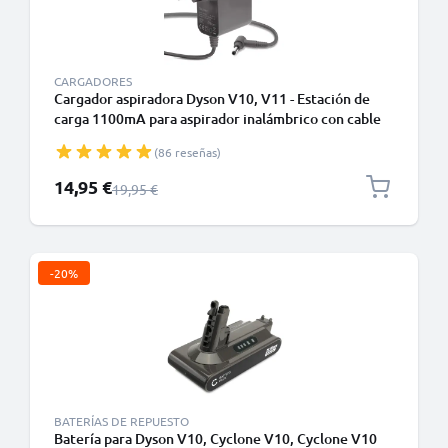
CARGADORES
Cargador aspiradora Dyson V10, V11 - Estación de
carga 1100mA para aspirador inalámbrico con cable
carga de
(86 reseñas)
Precio especial
14,95 €
Precio normal
19,95 €
-20%
BATERÍAS DE REPUESTO
Batería para Dyson V10, Cyclone V10, Cyclone V10