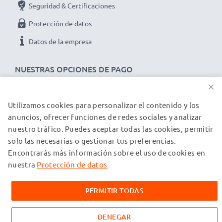
Seguridad & Certificaciones
Protección de datos
Datos de la empresa
NUESTRAS OPCIONES DE PAGO
×
Utilizamos cookies para personalizar el contenido y los
NUESTROS PARTNERS DE ENVÍO
anuncios, ofrecer funciones de redes sociales y analizar
nuestro tráfico. Puedes aceptar todas las cookies, permitir
solo las necesarias o gestionar tus preferencias.
© subtel.es 2026
Encontrarás más información sobre el uso de cookies en
Todos los precios incluyen IVA y excluyen los costos de envío.
Tenga en cuenta que todas las marcas registradas que
nuestra
Protección de datos
aparecen son propiedad de sus respectivos dueños y se
mencionan en nuestras páginas web exclusivamente para
PERMITIR TODAS
proporcionar información sobre nuestros productos.
DENEGAR