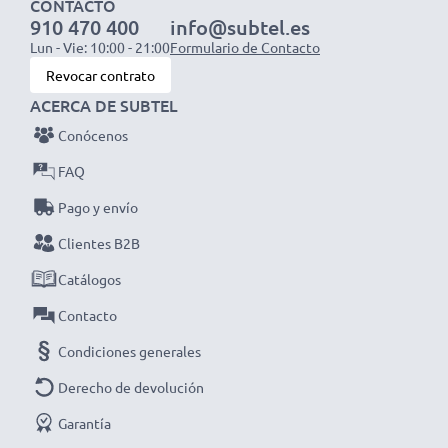
CONTACTO
interrupciones
910 470 400
info@subtel.es
Lun - Vie: 10:00 - 21:00
Formulario de Contacto
A nadie le gusta quedarse sin batería en los
Revocar contrato
momentos menos oportunos. Con nuestras baterías
ACERCA DE SUBTEL
LP-E10 de 1020mAh para cámaras Canon, no volverás
a quedarte sin batería mientras haces una foto o
Conócenos
grabas un vídeo.
FAQ
Pago y envío
Clientes B2B
Elige CELLONIC y no te la juegues con la calidad,
¡haz ya tu pedido!
Catálogos
Contacto
Condiciones generales
Derecho de devolución
Garantía