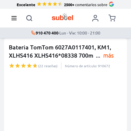
Excelente
2500+
comentarios sobre
910 470 400
·
Lun - Vie: 10:00 - 21:00
Bateria TomTom 6027A0117401, KM1,
XLHS416 XLHS416*08338 700m
...
más
(22 reseñas)
Número de artículo: 910672