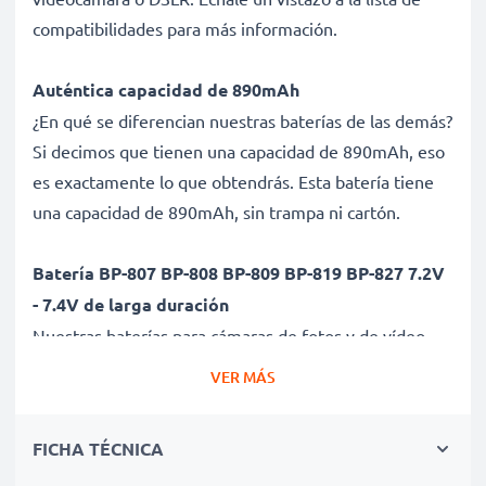
compatibilidades para más información.
Auténtica capacidad de 890mAh
¿En qué se diferencian nuestras baterías de las demás?
Si decimos que tienen una capacidad de 890mAh, eso
es exactamente lo que obtendrás. Esta batería tiene
una capacidad de 890mAh, sin trampa ni cartón.
Batería BP-807 BP-808 BP-809 BP-819 BP-827 7.2V
- 7.4V de larga duración
Nuestras baterías para cámaras de fotos y de vídeo
ofrecen un alto rendimiento y potencia durante un
VER MÁS
gran número de ciclos de carga, así como tiempos de
funcionamiento que igualan o superan a los de tu
FICHA TÉCNICA
batería original.