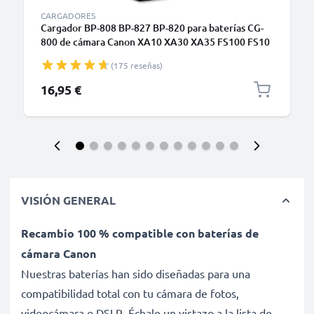
CARGADORES
Cargador BP-808 BP-827 BP-820 para baterías CG-
800 de cámara Canon XA10 XA30 XA35 FS100 FS10
LEGRIA GX10 HF G40 G25 FS200 FS300 FS306
(175 reseñas)
de CELLONIC
16,95 €
VISIÓN GENERAL
Recambio 100 % compatible con baterías de
cámara Canon
Nuestras baterías han sido diseñadas para una
compatibilidad total con tu cámara de fotos,
videocámara o DSLR. Échale un vistazo a la lista de