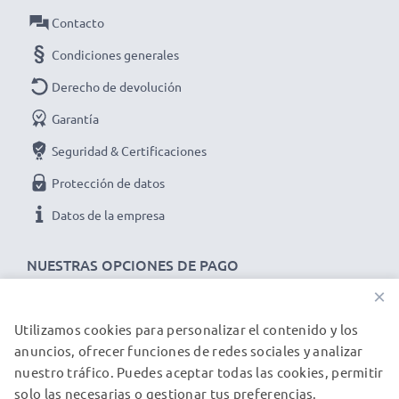
Entrada / Input
: 100V - 240V
Contacto
Conector 1
: Connector
Condiciones generales
Voltaje de salida / Output voltio
: 5V
Derecho de devolución
Amperaje de Salida / Output amperio
: 1A /
Garantía
1000mA
Potencia / Power Vatios
: 5W
Seguridad & Certificaciones
Longitud del cable
: 1.1m
Protección de datos
Datos de la empresa
★ 3 años de garantía ★
NUESTRAS OPCIONES DE PAGO
Somos un distribuidor internacional especializado en
×
productos de alta calidad. ¡Por esa razón ofrecemos 3
años de garantía!
Utilizamos cookies para personalizar el contenido y los
NUESTROS PARTNERS DE ENVÍO
anuncios, ofrecer funciones de redes sociales y analizar
nuestro tráfico. Puedes aceptar todas las cookies, permitir
solo las necesarias o gestionar tus preferencias.
© subtel.es 2026