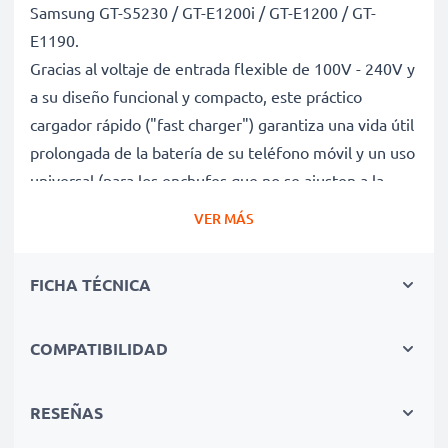
Samsung GT-S5230 / GT-E1200i / GT-E1200 / GT-
E1190.
Gracias al voltaje de entrada flexible de 100V - 240V y
a su diseño funcional y compacto, este práctico
cargador rápido ("fast charger") garantiza una vida útil
prolongada de la batería de su teléfono móvil y un uso
universal (para los enchufes que no se ajusten a la
normativa de la Unión Europea se hará necesario el
VER MÁS
uso de un adaptador).
FICHA TÉCNICA
Carga rápida y cuidadosa de smartphones
Samsung GT-S5230 / GT-E1200i / GT-E1200 / GT-
COMPATIBILIDAD
E1190 gracias al voltaje de entrada flexible del
cargador de baterías TADS10,ATADS30EBE
✔ Tecnología moderna - Carga rápida (High-Speed
RESEÑAS
Charging Cable) y apagado automático para una vida