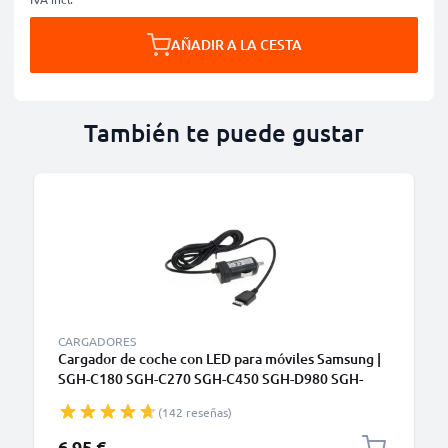
AÑADIR A LA CESTA
También te puede gustar
CARGADORES
Cargador de coche con LED para móviles Samsung |
SGH-C180 SGH-C270 SGH-C450 SGH-D980 SGH-
E210 - Cable de carga de 1.5m, Cargador rápido 5V,
(142 reseñas)
0.5A / 500mA
6,95 €