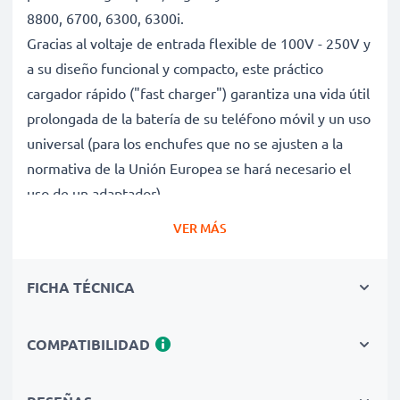
8800, 6700, 6300, 6300i.
Gracias al voltaje de entrada flexible de 100V - 250V y
a su diseño funcional y compacto, este práctico
cargador rápido ("fast charger") garantiza una vida útil
prolongada de la batería de su teléfono móvil y un uso
universal (para los enchufes que no se ajusten a la
normativa de la Unión Europea se hará necesario el
uso de un adaptador).
VER MÁS
Carga rápida y cuidadosa de smartphones Nokia
8800, 6700, 6300, 6300i gracias al voltaje de
FICHA TÉCNICA
entrada flexible del cargador de baterías CC-
111260
COMPATIBILIDAD
✔ Tecnología moderna - Carga rápida (High-Speed
Charging Cable) y apagado automático para una vida
útil prolongada de su teléfono móvil