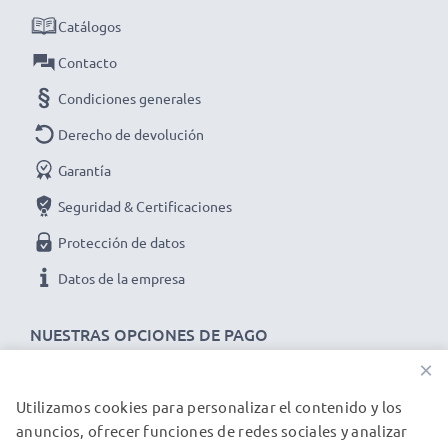
Conector 1
: 2.0mm
Catálogos
Voltaje de salida / Output voltio
: 5V - 6V
Amperaje de Salida / Output amperio
: 0.5A /
Contacto
500mA
Condiciones generales
Potencia / Power Vatios
: 2.5W
Derecho de devolución
Longitud del cable
: 1.10m
Garantía
Seguridad & Certificaciones
★ 3 años de garantía ★
Protección de datos
Somos un distribuidor internacional especializado en
Datos de la empresa
productos de alta calidad. ¡Por esa razón ofrecemos 3
años de garantía!
NUESTRAS OPCIONES DE PAGO
×
Utilizamos cookies para personalizar el contenido y los
NUESTROS PARTNERS DE ENVÍO
anuncios, ofrecer funciones de redes sociales y analizar