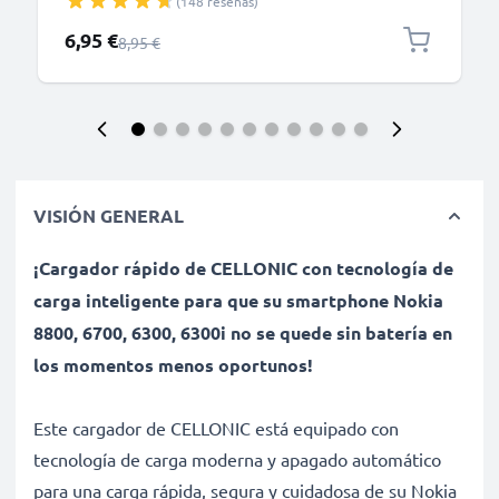
(148 reseñas)
rápido 5V, 0.5A / 500mA
Precio especial
6,95 €
Precio normal
8,95 €
VISIÓN GENERAL
¡Cargador rápido de CELLONIC con tecnología de
carga inteligente para que su smartphone Nokia
8800, 6700, 6300, 6300i no se quede sin batería en
los momentos menos oportunos!
Este cargador de CELLONIC está equipado con
tecnología de carga moderna y apagado automático
para una carga rápida, segura y cuidadosa de su Nokia