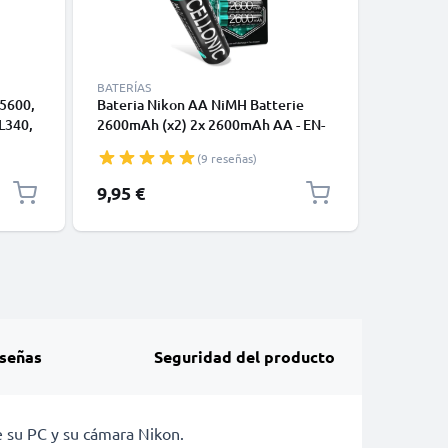
BATERÍAS
BATERÍAS
 5600,
Bateria Nikon AA NiMH Batterie
Bateria 
 L340,
2600mAh (x2) 2x 2600mAh AA - EN-
700mAh -
2 4x
MH1,EN-MH2,NI-MH1,NI-MH2,
recargab
(9 reseñas)
Batería recargable para camaras
CoolPix
Nikon Coolpix L830 Coolpix L820
S33 S26
9,95 €
11,95 €
Coolpix L330 Coolpix L320
S3300 S3
señas
Seguridad del producto
e su PC y su cámara Nikon.