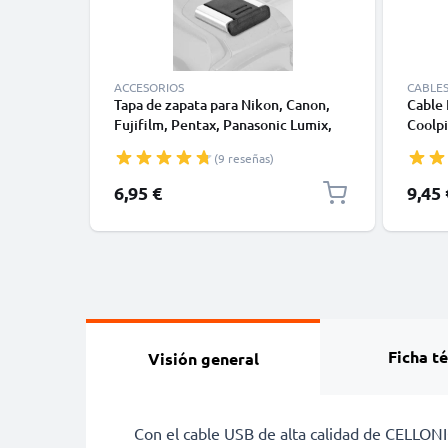
ACCESORIOS
CABLE
Tapa de zapata para Nikon, Canon,
Cable
Fujifilm, Pentax, Panasonic Lumix,
Coolpi
Leica de CELLONIC
Coolpi
(9 reseñas)
S200 -
RCA, C
Precio
6,95 €
9,45 
CP14 
Ray, C
Ficha t
Visión general
Con el cable USB de alta calidad de CELLONI