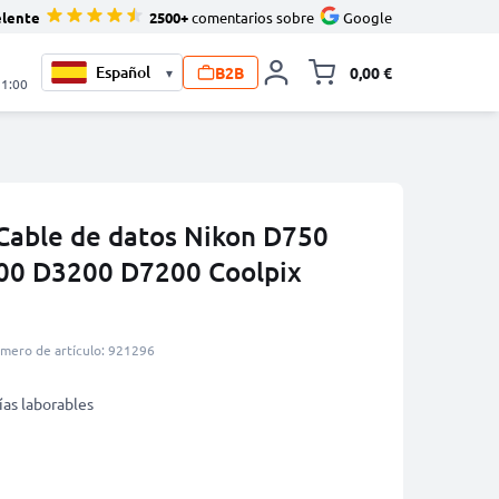
elente
2500+
comentarios sobre
Google
B2B
0,00 €
▾
Minicarro Toggle
21:00
 Cable de datos Nikon D750
0 D3200 D7200 Coolpix
mero de artículo: 921296
ías laborables