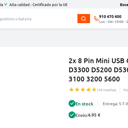
ía
Alta calidad - Certificado por la UE
Exc
910 470 400
Lun - Vie: 10:00 - 
2x 8 Pin Mini USB
D3300 D5200 D530
3100 3200 5600
(18 reseñas)
Nú
En stock
Entrega: 5-7 d
4.95 €
Envío: