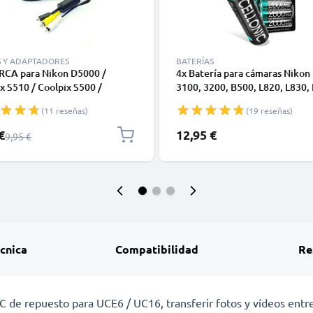
S Y ADAPTADORES
BATERÍAS
 RCA para Nikon D5000 /
4x Batería para cámaras Nikon
x S510 / Coolpix S500 /
3100, 3200, B500, L820, L830,
x S4 / Coolpix S210 / Coolpix
L120, L110, L810, L310, NI-MH
(11 reseñas)
(19 reseñas)
 Cable AV de 0,6m, Conector
2600mAh AA 1.2V de subtel
able de Audio y Video EG-
 especial
€
12,95 €
Precio normal
9,95 €
Compuesto para TV, DVD, Blu-
ámara, Consola
écnica
Compatibilidad
Re
C de repuesto para UCE6 / UC16, transferir fotos y vídeos entr