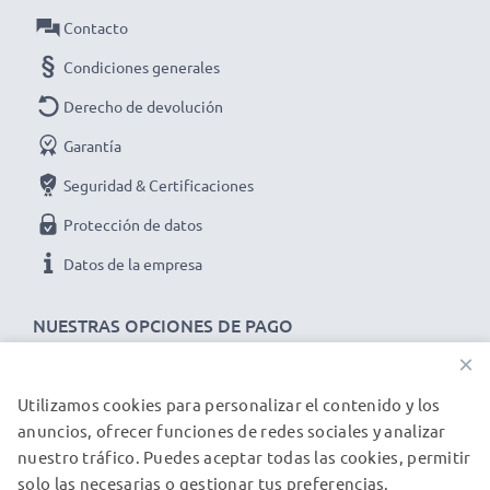
alta calidad
Contacto
✔ Ideal para las actualizaciones de software y
Condiciones generales
firmware en su dispositivo
➢ El cable USB es compatible con versiones USB
Derecho de devolución
anteriores
Garantía
Cable Micro USB de carga y de datos para
Seguridad & Certificaciones
dispositivos KodakPixPro AZ422 EasyShare Z5010
Protección de datos
M530:
Marca:
CELLONIC
Datos de la empresa
Tipo:
Data & Charging cable / Interface cable
NUESTRAS OPCIONES DE PAGO
Material del Cable
: PVC
Material conector
: PVC
×
Conector 1
: Micro USB
Utilizamos cookies para personalizar el contenido y los
NUESTROS PARTNERS DE ENVÍO
Conector 2
: USB A
anuncios, ofrecer funciones de redes sociales y analizar
Versión
: 2.0
nuestro tráfico. Puedes aceptar todas las cookies, permitir
solo las necesarias o gestionar tus preferencias.
Velocidad de datos (max)
: 480 MBit/s - USB 2.0
© subtel.es 2026