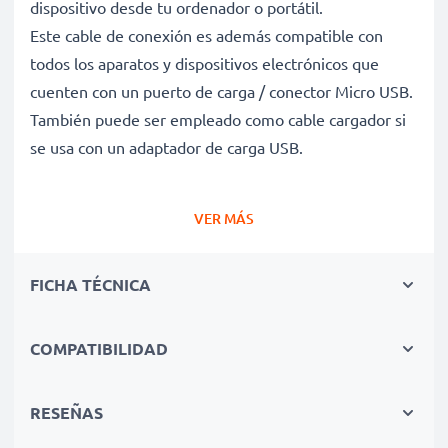
dispositivo desde tu ordenador o portátil.
Este cable de conexión es además compatible con
todos los aparatos y dispositivos electrónicos que
cuenten con un puerto de carga / conector Micro USB.
También puede ser empleado como cable cargador si
se usa con un adaptador de carga USB.
Cable de carga y de datos para dispositivos que
VER MÁS
funcionen con conector Micro USB
✔ Cable adaptador con conector Micro USB - Enchufe
FICHA TÉCNICA
de carga para todos los dispositivos con puerto de
carga Micro USB y las versiones USB anteriores
✔ Capacidad de carga rápida - Permite la carga rápida
COMPATIBILIDAD
con una velocidad de carga de 1A
✔ Larga vida útil - Cable de alimentación flexible e
RESEÑAS
irrompible con revestimiento protector contra