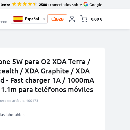
elente
2500+
comentarios sobre
Google
B2B
0,00 €
▾
Minicarro Toggle
21:00
one 5W para O2 XDA Terra /
ealth / XDA Graphite / XDA
d - Fast charger 1A / 1000mA
 1.1m para teléfonos móviles
ero de artículo: 100173
ías laborables