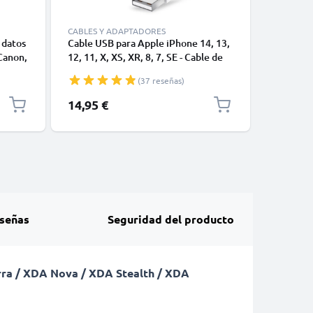
CABLES Y ADAPTADORES
 datos
Cable USB para Apple iPhone 14, 13,
USB-A 2.0
Canon,
12, 11, X, XS, XR, 8, 7, SE - Cable de
1A - blac
les
Datos y Carga para smartphones de
(37 reseñas)
 Cable
1m
14,95 €
3,95 €
señas
Seguridad del producto
rra / XDA Nova / XDA Stealth / XDA