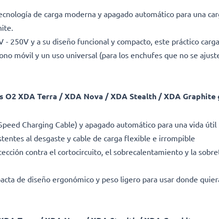
tecnología de carga moderna y apagado automático para una car
ite.
0V - 250V y a su diseño funcional y compacto, este práctico carg
éfono móvil y un uso universal (para los enchufes que no se ajus
 O2 XDA Terra / XDA Nova / XDA Stealth / XDA Graphite gra
Speed Charging Cable) y apagado automático para una vida útil
stentes al desgaste y cable de carga flexible e irrompible
cción contra el cortocircuito, el sobrecalentamiento y la sobret
pacta de diseño ergonómico y peso ligero para usar donde quie