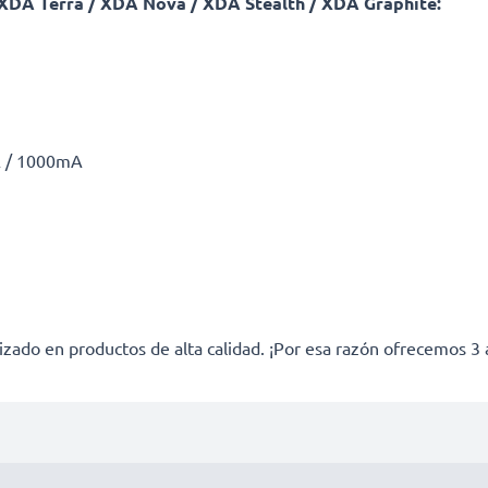
 XDA Terra / XDA Nova / XDA Stealth / XDA Graphite:
A / 1000mA
izado en productos de alta calidad. ¡Por esa razón ofrecemos 3 