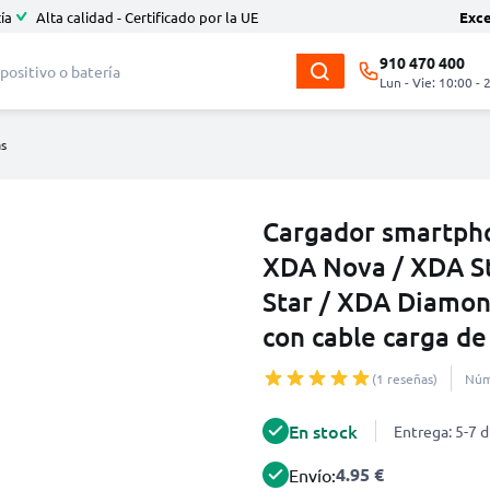
ía
Alta calidad - Certificado por la UE
Exc
910 470 400
Lun - Vie: 10:00 - 
as
Cargador smartph
XDA Nova / XDA St
Star / XDA Diamon
con cable carga de
(1 reseñas)
Núm
En stock
Entrega: 5-7 d
4.95 €
Envío: