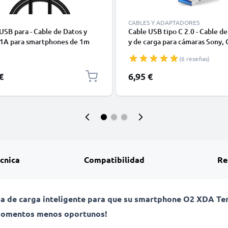
CABLES Y ADAPTADORES
USB para - Cable de Datos y
Cable USB tipo C 2.0 - Cable de
 1A para smartphones de 1m
y de carga para cámaras Sony, 
GoPro, Panasonic Lumix o móvi
(6 reseñas)
Moto Z, Huawei, Xiaomi - 1,0m
cargador USB tipo C
€
6,95 €
écnica
Compatibilidad
Re
ía de carga inteligente para que su smartphone O2 XDA Te
s momentos menos oportunos!