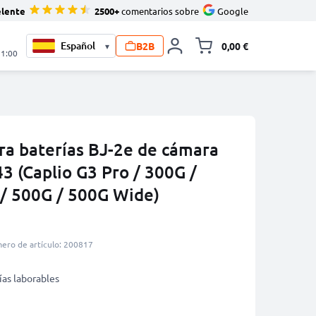
elente
2500+
comentarios sobre
Google
B2B
0,00 €
▾
Minicarro Toggle
21:00
ra baterías BJ-2e de cámara
3 (Caplio G3 Pro / 300G /
/ 500G / 500G Wide)
ero de artículo: 200817
ías laborables