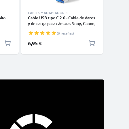
CABLES Y ADAPTADORES
CABLES Y
lio
Cable USB tipo C 2.0 - Cable de datos
Cable US
y de carga para cámaras Sony, Canon,
12, 11, X
GoPro, Panasonic Lumix o móviles
Datos y 
(6 reseñas)
Moto Z, Huawei, Xiaomi - 1,0m Cable
1m
cargador USB tipo C
6,95 €
14,95 €