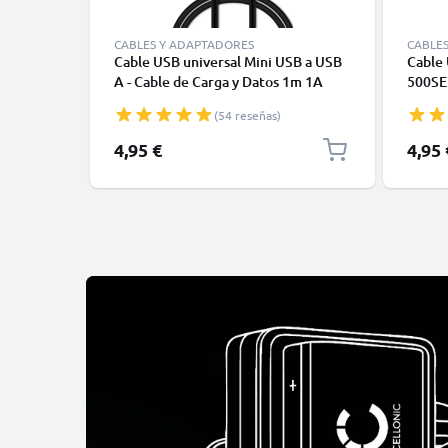
CABLES Y ADAPTADORES
CABLE
Cable USB universal Mini USB a USB
Cable
A - Cable de Carga y Datos 1m 1A
500SE
negro PVC
CX3 C
(54 reseñas)
R3 R5 
y Dat
4,95 €
4,95 