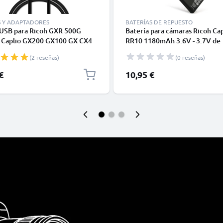
S Y ADAPTADORES
BATERÍAS DE REPUESTO
 USB para Ricoh GXR 500G
Batería para cámaras Ricoh Cap
 Caplio GX200 GX100 GX CX4
RR10 1180mAh 3.6V - 3.7V de
X2 CX1 G600 G700 R1 R1s R2
CELLONIC
(2 reseñas)
(0 reseñas)
R6 R7 R8 R10 - Cable de Carga
os 1m 1A negro PVC
€
10,95 €