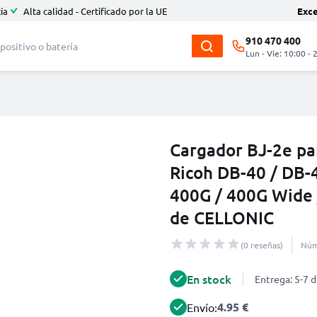
ía
Alta calidad - Certificado por la UE
Exc
910 470 400
Lun - Vie: 10:00 - 
Cargador BJ-2e pa
Ricoh DB-40 / DB-4
400G / 400G Wide 
de CELLONIC
(0 reseñas)
Núm
En stock
Entrega: 5-7 d
4.95 €
Envío: