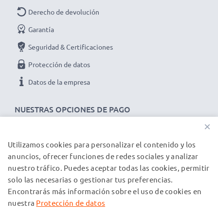
Derecho de devolución
Garantía
Seguridad & Certificaciones
Protección de datos
Datos de la empresa
NUESTRAS OPCIONES DE PAGO
×
Utilizamos cookies para personalizar el contenido y los
NUESTROS PARTNERS DE ENVÍO
anuncios, ofrecer funciones de redes sociales y analizar
nuestro tráfico. Puedes aceptar todas las cookies, permitir
solo las necesarias o gestionar tus preferencias.
© subtel.es 2026
Encontrarás más información sobre el uso de cookies en
Todos los precios incluyen IVA y excluyen los costos de envío.
Tenga en cuenta que todas las marcas registradas que
nuestra
Protección de datos
aparecen son propiedad de sus respectivos dueños y se