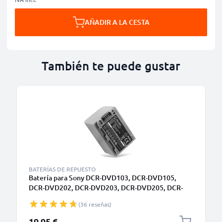
AÑADIR A LA CESTA
También te puede gustar
BATERÍAS DE REPUESTO
Batería para Sony DCR-DVD103, DCR-DVD105,
DCR-DVD202, DCR-DVD203, DCR-DVD205, DCR-
DVD304, DCR-DVD305, DCR-DVD403 NP-FP30, NP-
(36 reseñas)
FP50, NP-FP60, NP-FP70, NP-FP71, NP-FP90
(1360mAh, 7.4V) de CELLONIC
19,95 €