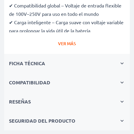
✔ Compatibilidad global – Voltaje de entrada flexible
de 100V–250V para uso en todo el mundo
✔ Carga inteligente – Carga suave con voltaje variable
para prolongar la vida útil de la batería
✔ Seguridad certificada – Certificaciones CE y RoHS,
VER MÁS
con protección contra sobrecarga, sobrecalentamiento
y cortocircuitos
FICHA TÉCNICA
✔ Compacto y ligero – Cabe perfectamente en tu
bolsa de cámara
✔ Materiales de calidad y duraderos – Incluye un cable
COMPATIBILIDAD
de carga flexible y resistente, con fuente de
alimentación de CA
RESEÑAS
Velocidades de carga rápidas
SEGURIDAD DEL PRODUCTO
1x batería de 1000mAh: aprox. 2 horas