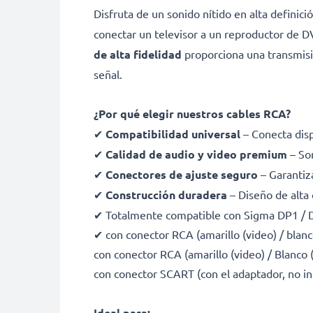
Disfruta de un sonido nítido en alta definic
conectar un televisor a un reproductor de D
de alta fidelidad
proporciona una transmisió
señal.
¿Por qué elegir nuestros cables RCA?
✔
Compatibilidad universal
– Conecta dis
✔
Calidad de audio y video premium
– Son
✔
Conectores de ajuste seguro
– Garantiz
✔
Construcción duradera
– Diseño de alta
✔ Totalmente compatible con Sigma DP1 / DP
✔ con conector RCA (amarillo (video) / blanco
con conector RCA (amarillo (video) / Blanco
con conector SCART (con el adaptador, no in
Ideal para: