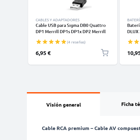
CABLES Y ADAPTADORES
BATERÍ
Cable USB para Sigma DB0 Quattro
Baterí
DP1 Merrill DP1s DP1x DP2 Merrill
DLUX 
DP2s DP2x DP3 Merrill SD1 SD1 USB
DP-3 M
(4 reseñas)
Dock - Cable de Carga y Datos 1.5m
1100m
negro PVC
6,95 €
10,9
Ficha t
Visión general
Cable RCA premium – Cable AV compuesto 