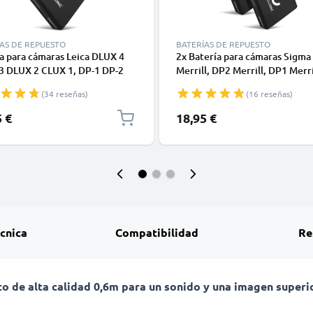
AS DE REPUESTO
BATERÍAS DE REPUESTO
a para cámaras Leica DLUX 4
2x Batería para cámaras Sigma
3 DLUX 2 CLUX 1, DP-1 DP-2
Merrill, DP2 Merrill, DP1 Merri
errill, 18644 18645 18646
LUX 3, D-LUX 2, 18645, BP-41
(34 reseñas)
(16 reseñas)
Ah 3.6V - 3.7V de CELLONIC
1100mAh 3.6V - 3.7V de CELL
5 €
18,95 €
écnica
Compatibilidad
Re
de alta calidad 0,6m para un sonido y una imagen superi