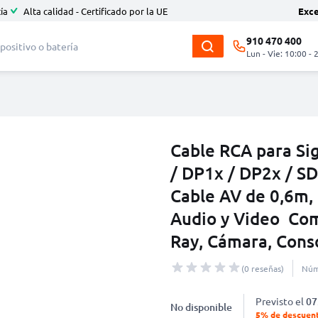
ía
Alta calidad - Certificado por la UE
Exc
910 470 400
Lun - Vie: 10:00 - 
Cable RCA para Si
/ DP1x / DP2x / SD1
Cable AV de 0,6m,
Audio y Video Com
Ray, Cámara, Cons
(0 reseñas)
Núm
Previsto el
07
No disponible
5% de descuen