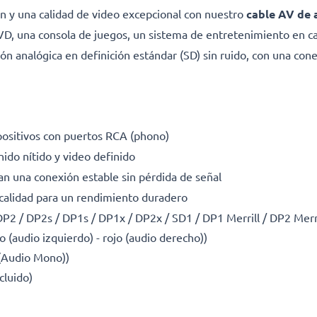
ión y una calidad de video excepcional con nuestro
cable AV de 
VD, una consola de juegos, un sistema de entretenimiento en c
n analógica en definición estándar (SD) sin ruido, con una con
positivos con puertos RCA (phono)
ido nítido y video definido
an una conexión estable sin pérdida de señal
 calidad para un rendimiento duradero
2 / DP2s / DP1s / DP1x / DP2x / SD1 / DP1 Merrill / DP2 Merri
 (audio izquierdo) - rojo (audio derecho))
 (Audio Mono))
cluido)