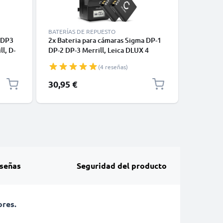
BATERÍAS DE REPUESTO
CARGADO
 DP3
2x Bateria para cámaras Sigma DP-1
Cargador
ll, D-
DP-2 DP-3 Merrill, Leica DLUX 4
de cámar
DLUX 3 DLUX 2 CLUX 1, 18646 18645
/ DP2 Mer
(4 reseñas)
ONIC
18644 - BP-DC4 BP-41 1100mAh +
de CELL
Cargador rápido BC-DC4 Baterías
30,95 €
16,95 €
recargables
señas
Seguridad del producto
ores.