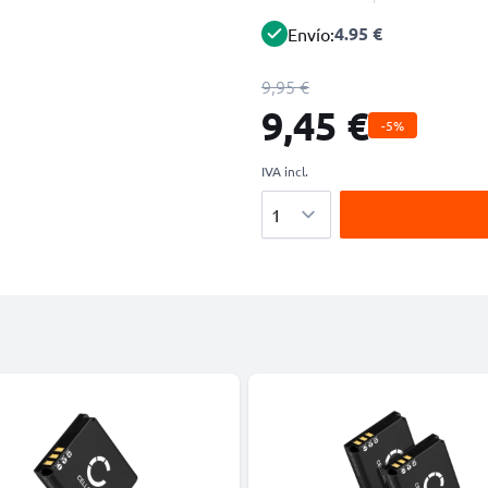
4.95 €
Envío:
9,95 €
9,45 €
-5%
IVA incl.
Cantidad