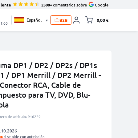
elente
2500+
comentarios sobre
Google
B2B
0,00 €
▾
Minicarro Toggle
21:00
gma DP1 / DP2 / DP2s / DP1s
 / DP1 Merrill / DP2 Merrill -
 Conector RCA, Cable de
puesto para TV, DVD, Blu-
ola
ero de artículo: 916229
.10.2026
to
si se pide con antelación