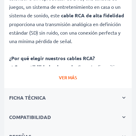
juegos, un sistema de entretenimiento en casa o un
sistema de sonido, este
cable RCA de alta fidelidad
proporciona una transmisión analógica en definición
estándar (SD) sin ruido, con una conexión perfecta y
una mínima pérdida de señal.
¿Por qué elegir nuestros cables RCA?
✔
Compatibilidad universal
– Conecta dispositivos
con puertos RCA (phono)
VER MÁS
✔
Calidad de audio y video premium
– Sonido nítido
y video definido
FICHA TÉCNICA
✔
Conectores de ajuste seguro
– Garantizan una
conexión estable sin pérdida de señal
COMPATIBILIDAD
✔
Construcción duradera
– Diseño de alta calidad
para un rendimiento duradero