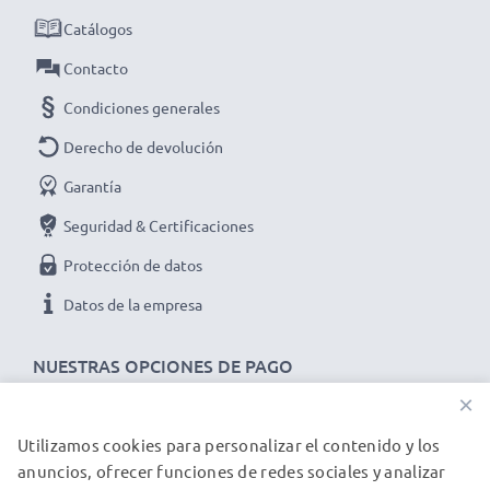
Catálogos
Mejora tu experiencia de audio y video con nuestros
cables RCA de alta calidad de subtel
– ¡haz tu
Contacto
pedido ahora para entrega rápida y con garantía de 3
Condiciones generales
años!
Derecho de devolución
Garantía
Seguridad & Certificaciones
Protección de datos
Datos de la empresa
NUESTRAS OPCIONES DE PAGO
×
Utilizamos cookies para personalizar el contenido y los
NUESTROS PARTNERS DE ENVÍO
anuncios, ofrecer funciones de redes sociales y analizar