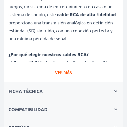
juegos, un sistema de entretenimiento en casa o un
sistema de sonido, este
cable RCA de alta fidelidad
proporciona una transmisión analógica en definición
estándar (SD) sin ruido, con una conexión perfecta y
una mínima pérdida de señal.
¿Por qué elegir nuestros cables RCA?
✔
Compatibilidad universal
– Conecta dispositivos
con puertos RCA (phono)
VER MÁS
✔
Calidad de audio y video premium
– Sonido nítido
y video definido
FICHA TÉCNICA
✔
Conectores de ajuste seguro
– Garantizan una
conexión estable sin pérdida de señal
COMPATIBILIDAD
✔
Construcción duradera
– Diseño de alta calidad
para un rendimiento duradero