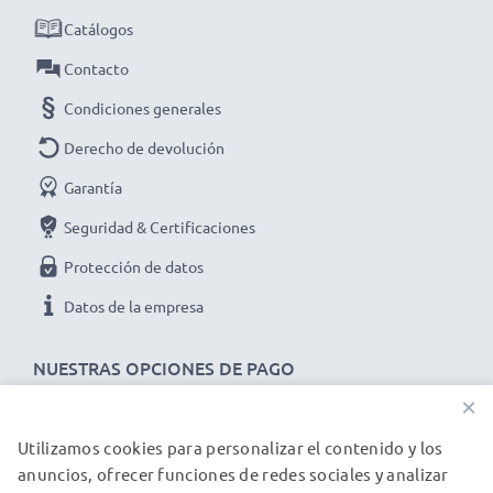
Catálogos
Mejora tu experiencia de audio y video con nuestros
cables RCA de alta calidad de subtel
– ¡haz tu
Contacto
pedido ahora para entrega rápida y con garantía de 3
Condiciones generales
años!
Derecho de devolución
Garantía
Seguridad & Certificaciones
Protección de datos
Datos de la empresa
NUESTRAS OPCIONES DE PAGO
×
Utilizamos cookies para personalizar el contenido y los
NUESTROS PARTNERS DE ENVÍO
anuncios, ofrecer funciones de redes sociales y analizar