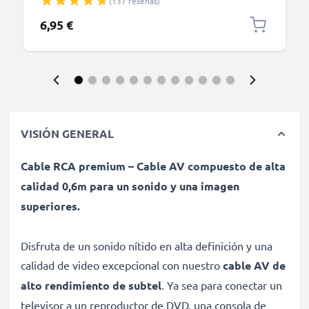
(137 reseñas)
USB B 2.0 de 1.5m negro PVC
6,95 €
VISIÓN GENERAL
Cable RCA premium – Cable AV compuesto de alta
calidad 0,6m para un sonido y una imagen
superiores.
Disfruta de un sonido nítido en alta definición y una
calidad de video excepcional con nuestro
cable AV de
alto rendimiento de subtel
. Ya sea para conectar un
televisor a un reproductor de DVD, una consola de