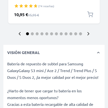
teléfonos móviles, cámara digital y compacta,
(74 reseñas)
Smartphone, iPhone, GoPro - Negro
Precio especial
10,95 €
Precio normal
15,95 €
VISIÓN GENERAL
Batería de repuesto de subtel para Samsung
GalaxyGalaxy S3 mini / Ace 2 / Trend / Trend Plus / S
Duos / S Duos 2, ¡la mejor calidad por el mejor precio!
¿Harto de tener que cargar tu batería en los
momentos menos oportunos?
Gracias a esta batería recargable de alta calidad de