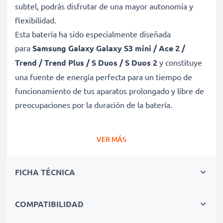
subtel, podrás disfrutar de una mayor autonomía y
flexibilidad.
Esta batería ha sido especialmente diseñada
para
Samsung Galaxy Galaxy S3 mini / Ace 2 /
Trend / Trend Plus / S Duos / S Duos 2
y constituye
una fuente de energía perfecta para un tiempo de
funcionamiento de tus aparatos prolongado y libre de
preocupaciones por la duración de la batería.
Batería gran capacidad para un uso prolongado de
VER MÁS
tu dispositivo Samsung Galaxy Galaxy S3 mini /
Ace 2 / Trend / Trend Plus / S Duos / S Duos 2
FICHA TÉCNICA
✔ Batería recargable con gran capacidad 1500mAh y
3.6V - 3.7V
✔ Máximo rendimiento de tu dispositivo Samsung
COMPATIBILIDAD
Galaxy incluso después de un uso prolongado - ✔