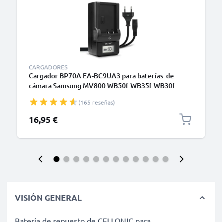
CARGADORES
Cargador BP70A EA-BC9UA3 para baterías de
cámara Samsung MV800 WB50f WB35f WB30f
DV150f ST150f ST66 ST72 PL120 PL100 PL20 ES90
(165 reseñas)
ES80 ES65 de CELLONIC
16,95 €
VISIÓN GENERAL
Batería de repuesto de CELLONIC para