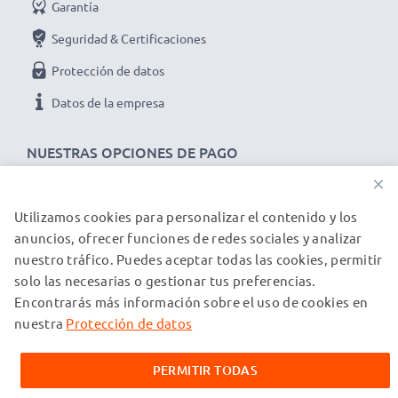
Garantía
Seguridad & Certificaciones
Protección de datos
Datos de la empresa
NUESTRAS OPCIONES DE PAGO
×
Utilizamos cookies para personalizar el contenido y los
NUESTROS PARTNERS DE ENVÍO
anuncios, ofrecer funciones de redes sociales y analizar
nuestro tráfico. Puedes aceptar todas las cookies, permitir
solo las necesarias o gestionar tus preferencias.
© subtel.es 2026
Encontrarás más información sobre el uso de cookies en
Todos los precios incluyen IVA y excluyen los costos de envío.
Tenga en cuenta que todas las marcas registradas que
nuestra
Protección de datos
aparecen son propiedad de sus respectivos dueños y se
mencionan en nuestras páginas web exclusivamente para
PERMITIR TODAS
proporcionar información sobre nuestros productos.