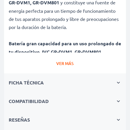
GR-DVM1, GR-DVM801
y constituye una fuente de
energía perfecta para un tiempo de funcionamiento
de tus aparatos prolongado y libre de preocupaciones
por la duración de la batería.
Batería gran capacidad para un uso prolongado de
tu dispositivo JVC GR-DVM1, GR-DVM801
✔ Batería recargable con gran capacidad 2000mAh y
VER MÁS
7.2V - 7.4V
✔ Máximo rendimiento de tu dispositivo JVC incluso
FICHA TÉCNICA
después de un uso prolongado - Tecnología de litio
moderna sin efecto memoria
✔ Seguridad certificada - Protección contra el
COMPATIBILIDAD
cortocircuito, el sobrecalentamiento y la sobretensión
para una larga vida útil
RESEÑAS
✔ Todas las celdas de la batería son individualmente