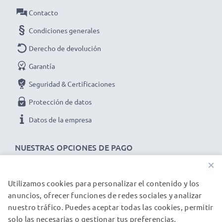
Datos técnicos del battery pack de repuesto BN-
Contacto
V812, BN-V814 para tu dispositivo JVC GR-DVM1,
Condiciones generales
GR-DVM801:
Derecho de devolución
Marca:
CELLONIC
Capacidad
: 2000mAh
Garantía
Voltaje
: 7.2V - 7.4V
Seguridad & Certificaciones
Tecnología
: Ion de litio
Protección de datos
Color
: negro
Datos de la empresa
★ 3 años de garantía ★
Somos un distribuidor internacional especializado en
NUESTRAS OPCIONES DE PAGO
productos de alta calidad. ¡Por esa razón ofrecemos 3
×
años de garantía!
Utilizamos cookies para personalizar el contenido y los
NUESTROS PARTNERS DE ENVÍO
anuncios, ofrecer funciones de redes sociales y analizar
nuestro tráfico. Puedes aceptar todas las cookies, permitir
solo las necesarias o gestionar tus preferencias.
© subtel.es 2026