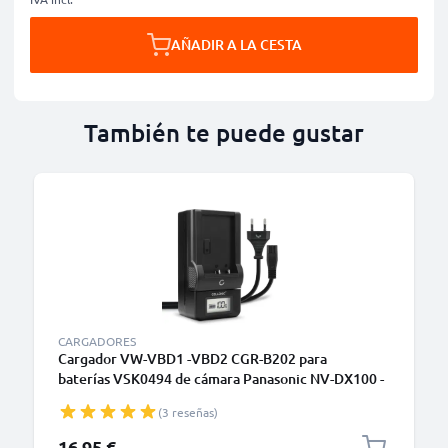
AÑADIR A LA CESTA
También te puede gustar
CARGADORES
Cargador VW-VBD1 -VBD2 CGR-B202 para
baterías VSK0494 de cámara Panasonic NV-DX100 -
DX1 NV-DJ1 NV-DE3 AG-EZ1 PV-DV100 Hitachi VM-
(3 reseñas)
H835 -H775L-H675 de CELLONIC
16,95 €