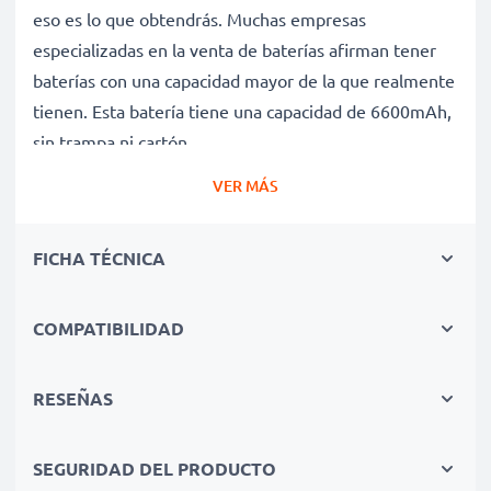
eso es lo que obtendrás. Muchas empresas
especializadas en la venta de baterías afirman tener
baterías con una capacidad mayor de la que realmente
tienen. Esta batería tiene una capacidad de 6600mAh,
sin trampa ni cartón.
Batería P05F de larga duración
VER MÁS
Nuestras baterías de repuesto ofrecen un alto
rendimiento y potencia durante un gran número de
FICHA TÉCNICA
ciclos de carga, así como tiempos de funcionamiento
que igualan o superan a los de la batería original de tu
ordenador portátil.
COMPATIBILIDAD
Calidad superior y altos estándares de seguridad
Como especialistas en baterías de alta calidad desde
RESEÑAS
2004, todas nuestras baterías de repuesto son
sometidas a estrictas y rigurosas pruebas durante todo
SEGURIDAD DEL PRODUCTO
el proceso de producción. Por eso te ofrecemos una