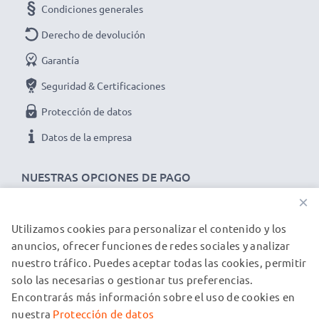
Condiciones generales
Derecho de devolución
Garantía
Seguridad & Certificaciones
Protección de datos
Datos de la empresa
NUESTRAS OPCIONES DE PAGO
×
Utilizamos cookies para personalizar el contenido y los
NUESTROS PARTNERS DE ENVÍO
anuncios, ofrecer funciones de redes sociales y analizar
nuestro tráfico. Puedes aceptar todas las cookies, permitir
solo las necesarias o gestionar tus preferencias.
© subtel.es 2026
Encontrarás más información sobre el uso de cookies en
Todos los precios incluyen IVA y excluyen los costos de envío.
Tenga en cuenta que todas las marcas registradas que
nuestra
Protección de datos