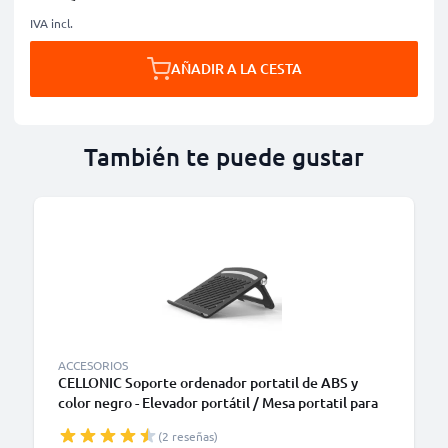
IVA incl.
AÑADIR A LA CESTA
También te puede gustar
ACCESORIOS
CELLONIC Soporte ordenador portatil de ABS y
color negro - Elevador portátil / Mesa portatil para
laptops y notebooks - Enfriador para portátiles Dell,
(2 reseñas)
HP, Apple, Lenovo, Acer y muchos más