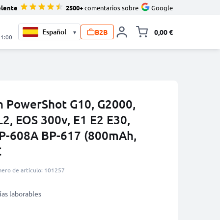
elente
2500+
comentarios sobre
Google
B2B
0,00 €
▾
Minicarro Toggle
21:00
n PowerShot G10, G2000,
2, EOS 300v, E1 E2 E30,
P-608A BP-617 (800mAh,
C
ero de artículo: 101257
ías laborables