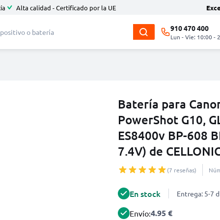
ía
Alta calidad - Certificado por la UE
Exc
910 470 400
Lun - Vie: 10:00 - 
Batería para Cano
PowerShot G10, GL
ES8400v BP-608 B
7.4V) de CELLONI
(7 reseñas)
Núm
En stock
Entrega: 5-7 d
4.95 €
Envío: