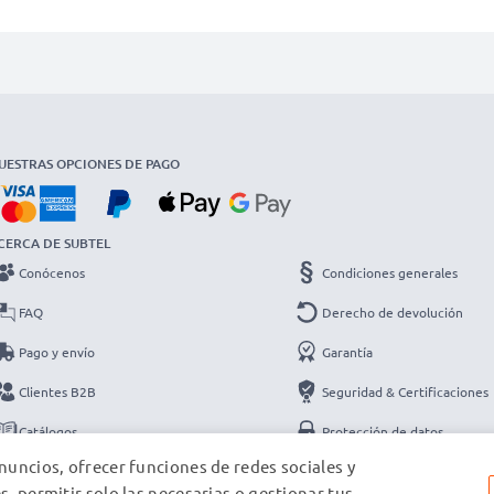
UESTRAS OPCIONES DE PAGO
CERCA DE SUBTEL
Conócenos
Condiciones generales
FAQ
Derecho de devolución
Pago y envío
Garantía
Clientes B2B
Seguridad & Certificaciones
Catálogos
Protección de datos
nuncios, ofrecer funciones de redes sociales y
Contacto
Datos de la empresa
s, permitir solo las necesarias o gestionar tus