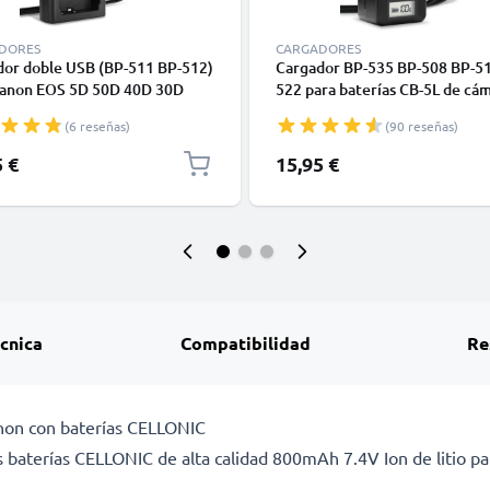
DORES
CARGADORES
dor doble USB (BP-511 BP-512)
Cargador BP-535 BP-508 BP-51
Canon EOS 5D 50D 40D 30D
522 para baterías CB-5L de cá
20D 10D PowerShot G3 G5 G1
Canon EOS 5D EOS 50D EOS 4
(6 reseñas)
(90 reseñas)
 ZR85 + 1m + Cable USB de
EOS 30D 300D EOS 20D EOS 1
NIC
G5 G1 de CELLONIC
5 €
15,95 €
écnica
Compatibilidad
Re
anon con baterías CELLONIC
 baterías CELLONIC de alta calidad 800mAh 7.4V Ion de litio pa