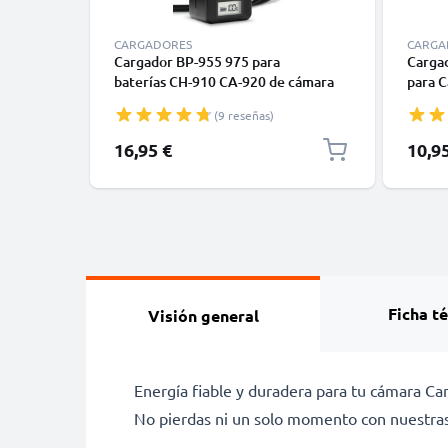
CARGADORES
CARGA
Cargador BP-955 975 para
Carga
baterías CH-910 CA-920 de cámara
para 
Canon EOS C100 C300 XF100 XF200
300D 
(9 reseñas)
XF205 XF300 XF305 CP910 XH-A1
MV700
XL-H1 XM2 de CELLONIC
CELLO
16,95 €
10,9
Ficha t
Visión general
Energía fiable y duradera para tu cámara C
No pierdas ni un solo momento con nuestras